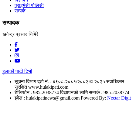
प्राइभेसी पोलिसी
सम्पर्क
सम्पादक
खगेन्द्र प्रसाद घिमिरे
हुलाकी पाटी टिभी
सूचना विभाग दर्ता नं. : ४९०८-२०८१/२०८२
© २०२५ सर्वाधिकार
सुरक्षित www.hulakipati.com
टेलिफोन : 985-2038774
विज्ञापनको लागि सम्पर्क : 985-2038774
इमेल :
hulakipatinews@gmail.com
Powered By:
Nectar Digit