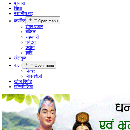
प्रवास
शिक्षा
स्थानीय तह
कर्पाेरेट
Open menu
शेयर बजार
बैंकिङ
सहकारी
पर्यटन
उद्योग
कृषि
खेलकुद
कला
Open menu
फिचर
जीवनशैली
खोज रिपोर्ट
मल्टिमिडिया