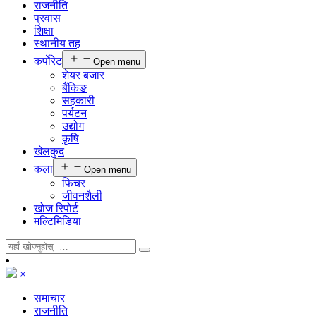
राजनीति
प्रवास
शिक्षा
स्थानीय तह
कर्पाेरेट
Open menu
शेयर बजार
बैंकिङ
सहकारी
पर्यटन
उद्योग
कृषि
खेलकुद
कला
Open menu
फिचर
जीवनशैली
खोज रिपोर्ट
मल्टिमिडिया
×
समाचार
राजनीति