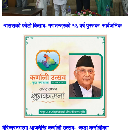
‘राससको फोटो किताबः गणतन्त्रको १६ वर्ष पुस्तक’ सार्वजनिक
वीरेन्द्रनगरमा आजदेखि कर्णाली उत्सवः ‘कुडा कर्नालीका’