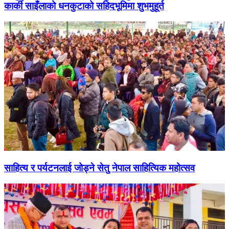
कार्की साइँलाको धनकुटाको सहिदभूमिमा शुभमुहूर्त
साहित्य र पर्यटनलाई जोड्ने सेतु नेपाल साहित्यिक महोत्सव