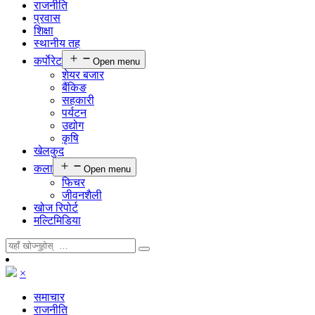
राजनीति
प्रवास
शिक्षा
स्थानीय तह
कर्पाेरेट
Open menu
शेयर बजार
बैंकिङ
सहकारी
पर्यटन
उद्योग
कृषि
खेलकुद
कला
Open menu
फिचर
जीवनशैली
खोज रिपोर्ट
मल्टिमिडिया
×
समाचार
राजनीति