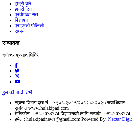
हाम्रो बारे
हाम्रो टिम
प्रयोगका सर्त
विज्ञापन
प्राइभेसी पोलिसी
सम्पर्क
सम्पादक
खगेन्द्र प्रसाद घिमिरे
हुलाकी पाटी टिभी
सूचना विभाग दर्ता नं. : ४९०८-२०८१/२०८२
© २०२५ सर्वाधिकार
सुरक्षित www.hulakipati.com
टेलिफोन : 985-2038774
विज्ञापनको लागि सम्पर्क : 985-2038774
इमेल :
hulakipatinews@gmail.com
Powered By:
Nectar Digit