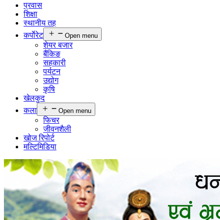
प्रवास
शिक्षा
स्थानीय तह
कर्पाेरेट
Open menu
शेयर बजार
बैंकिङ
सहकारी
पर्यटन
उद्योग
कृषि
खेलकुद
कला
Open menu
फिचर
जीवनशैली
खोज रिपोर्ट
मल्टिमिडिया