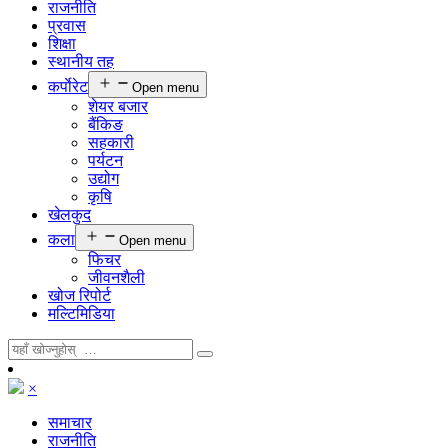
राजनीति
प्रवास
शिक्षा
स्थानीय तह
कर्पाेरेट
Open menu
शेयर बजार
बैंकिङ
सहकारी
पर्यटन
उद्योग
कृषि
खेलकुद
कला
Open menu
फिचर
जीवनशैली
खोज रिपोर्ट
मल्टिमिडिया
×
समाचार
राजनीति