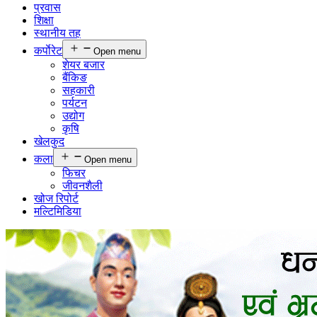
प्रवास
शिक्षा
स्थानीय तह
कर्पाेरेट
Open menu
शेयर बजार
बैंकिङ
सहकारी
पर्यटन
उद्योग
कृषि
खेलकुद
कला
Open menu
फिचर
जीवनशैली
खोज रिपोर्ट
मल्टिमिडिया