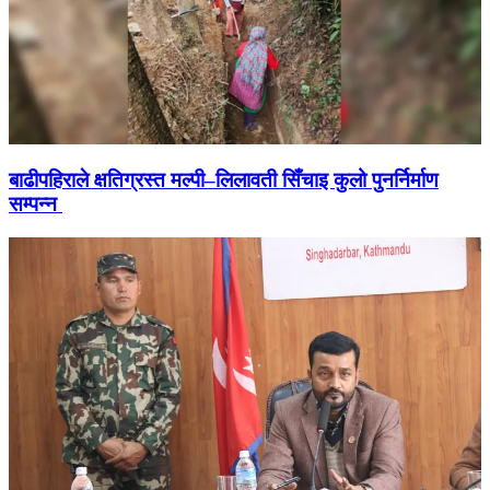
बाढीपहिराले क्षतिग्रस्त मल्पी–लिलावती सिँचाइ कुलो पुनर्निर्माण
सम्पन्न