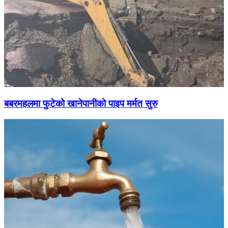
बबरमहलमा फुटेको खानेपानीको पाइप मर्मत सुरु