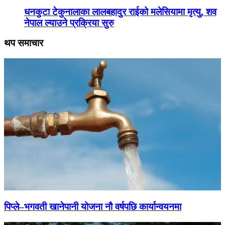
धनकुटा टेकुनालाका लालबहादुर राईको मलेसियामा मृत्यु, शव
नेपाल ल्याउने प्रक्रिया सुरु
थप समाचार
पिप्ले–भगवती खानेपानी योजना नौ वर्षपछि कार्यान्वयनमा