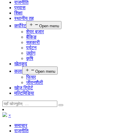
राजनीति
प्रवास
शिक्षा
स्थानीय तह
कर्पाेरेट
Open menu
शेयर बजार
बैंकिङ
सहकारी
पर्यटन
उद्योग
कृषि
खेलकुद
कला
Open menu
फिचर
जीवनशैली
खोज रिपोर्ट
मल्टिमिडिया
×
समाचार
राजनीति