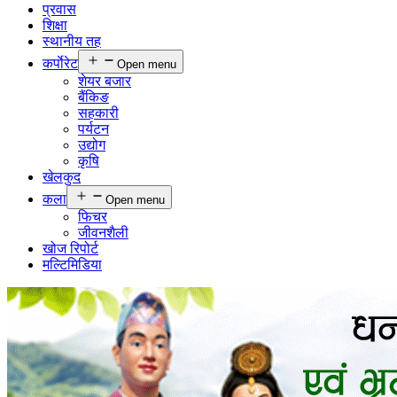
प्रवास
शिक्षा
स्थानीय तह
कर्पाेरेट
Open menu
शेयर बजार
बैंकिङ
सहकारी
पर्यटन
उद्योग
कृषि
खेलकुद
कला
Open menu
फिचर
जीवनशैली
खोज रिपोर्ट
मल्टिमिडिया