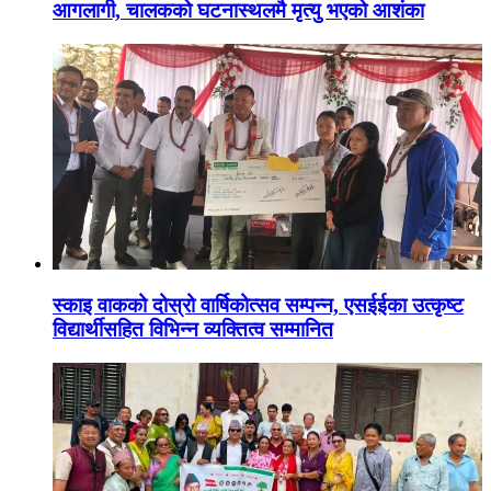
आगलागी, चालकको घटनास्थलमै मृत्यु भएको आशंका
स्काइ वाकको दोस्रो वार्षिकोत्सव सम्पन्न, एसईईका उत्कृष्ट
विद्यार्थीसहित विभिन्न व्यक्तित्व सम्मानित