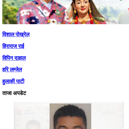
विशाल पोख्रेल
हिराराज राई
विपिन दाहाल
हरि लम्जेल
हुलाकी पाटी
ताजा अपडेट