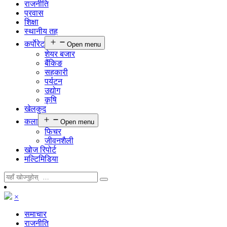
राजनीति
प्रवास
शिक्षा
स्थानीय तह
कर्पाेरेट
Open menu
शेयर बजार
बैंकिङ
सहकारी
पर्यटन
उद्योग
कृषि
खेलकुद
कला
Open menu
फिचर
जीवनशैली
खोज रिपोर्ट
मल्टिमिडिया
×
समाचार
राजनीति