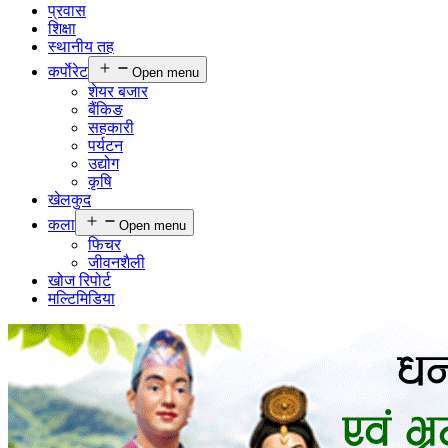
प्रवास
शिक्षा
स्थानीय तह
कर्पाेरेट
Open menu
शेयर बजार
बैंकिङ
सहकारी
पर्यटन
उद्योग
कृषि
खेलकुद
कला
Open menu
फिचर
जीवनशैली
खोज रिपोर्ट
मल्टिमिडिया