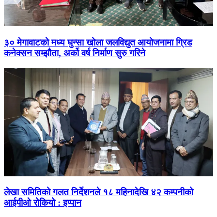
३० मेगावाटको मध्य घुन्सा खोला जलविद्युत आयोजनामा ग्रिड
कनेक्सन सम्झौता, अर्को वर्ष निर्माण सुरु गरिने
लेखा समितिको गलत निर्देशनले १८ महिनादेखि ४२ कम्पनीको
आईपीओ रोकियो : इप्पान