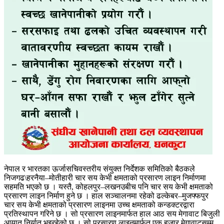
नेपाल र भारतका ऊर्जासचिवस्तरीय संयुक्त निर्देशक समितिको बैठकले
निजगढ\हरनैया–मोतीहारी चार सय केभी क्षमताको प्रसारण लाइन निर्माणमा
सहमति भएको छ । यस्तै, कोहलपुर–लखनउबीच पनि चार सय केभी क्षमताको
प्रसारण लाइन निर्माण हुने छ । हाल सञ्चालनमा रहेको ढल्केबर–मुजफ्फपुर
चार सय केभी क्षमताको प्रसारण लाइनमा उच्च क्षमताको कन्डक्टरद्वारा
प्रतिस्थापन गरिने छ । सो प्रसारण लाइनमार्फत हाल आठ सय मेगावाट बिजुली
आयात निर्यात भइरहेको छ । सो प्रसारण लाइनमार्फत एक हजार मेगावाटसम्म