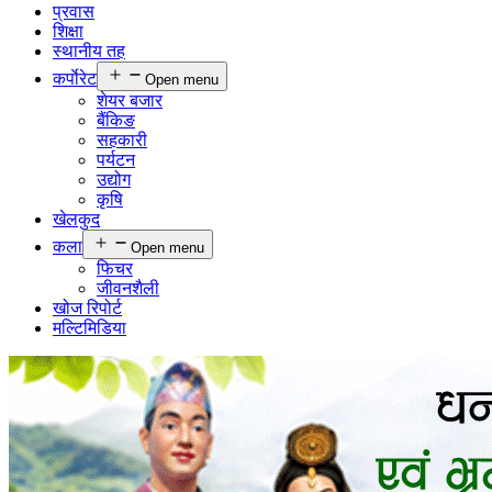
प्रवास
शिक्षा
स्थानीय तह
कर्पाेरेट
Open menu
शेयर बजार
बैंकिङ
सहकारी
पर्यटन
उद्योग
कृषि
खेलकुद
कला
Open menu
फिचर
जीवनशैली
खोज रिपोर्ट
मल्टिमिडिया