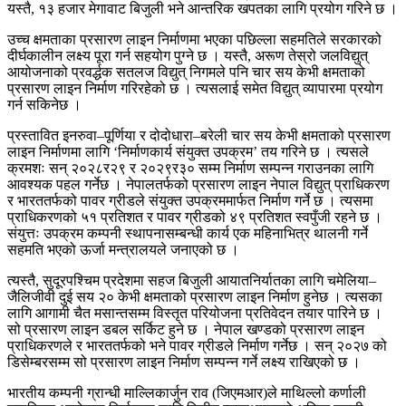
यस्तै, १३ हजार मेगावाट बिजुली भने आन्तरिक खपतका लागि प्रयोग गरिने छ ।
उच्च क्षमताका प्रसारण लाइन निर्माणमा भएका पछिल्ला सहमतिले सरकारको
दीर्घकालीन लक्ष्य पूरा गर्न सहयोग पुग्ने छ । यस्तै, अरूण तेस्रो जलविद्युत्
आयोजनाको प्रवर्द्धक सतलज विद्युत् निगमले पनि चार सय केभी क्षमताको
प्रसारण लाइन निर्माण गरिरहेको छ । त्यसलाई समेत विद्युत् व्यापारमा प्रयोग
गर्न सकिनेछ ।
प्रस्तावित इनरुवा–पूर्णिया र दोदोधारा–बरेली चार सय केभी क्षमताको प्रसारण
लाइन निर्माणमा लागि ‘निर्माणकार्य संयुक्त उपक्रम’ तय गरिने छ । त्यसले
क्रमशः सन् २०२८र२९ र २०२९र३० सम्म निर्माण सम्पन्न गराउनका लागि
आवश्यक पहल गर्नेछ । नेपालतर्फको प्रसारण लाइन नेपाल विद्युत् प्राधिकरण
र भारततर्फको पावर ग्रीडले संयुक्त उपक्रममार्फत निर्माण गर्ने छ । त्यसमा
प्राधिकरणको ५१ प्रतिशत र पावर ग्रीडको ४९ प्रतिशत स्वपुँजी रहने छ ।
संयुत्तः उपक्रम कम्पनी स्थापनासम्बन्धी कार्य एक महिनाभित्र थालनी गर्ने
सहमति भएको ऊर्जा मन्त्रालयले जनाएको छ ।
त्यस्तै, सुदूरपश्चिम प्रदेशमा सहज बिजुली आयातनिर्यातका लागि चमेलिया–
जैलिजीवी दुई सय २० केभी क्षमताको प्रसारण लाइन निर्माण हुनेछ । त्यसका
लागि आगामी चैत मसान्तसम्म विस्तृत परियोजना प्रतिवेदन तयार पारिने छ ।
सो प्रसारण लाइन डबल सर्किट हुने छ । नेपाल खण्डको प्रसारण लाइन
प्राधिकरणले र भारततर्फको भने पावर ग्रीडले निर्माण गर्नेछ । सन् २०२७ को
डिसेम्बरसम्म सो प्रसारण लाइन निर्माण सम्पन्न गर्ने लक्ष्य राखिएको छ ।
भारतीय कम्पनी ग्रान्धी माल्लिकार्जुन राव (जिएमआर)ले माथिल्लो कर्णाली