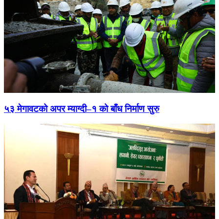
५३ मेगावटको अपर म्याग्दी–१ को बाँध निर्माण सुरु