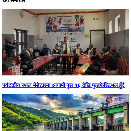
थप समाचार
पर्यटकीय स्थल भेडेटारमा आगामी पुस १६ देखि फुडफेस्टिभल हुँदै