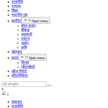
राजनीति
प्रवास
शिक्षा
स्थानीय तह
कर्पाेरेट
Open menu
शेयर बजार
बैंकिङ
सहकारी
पर्यटन
उद्योग
कृषि
खेलकुद
कला
Open menu
फिचर
जीवनशैली
खोज रिपोर्ट
मल्टिमिडिया
×
समाचार
राजनीति