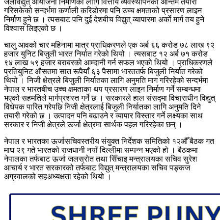
जलविद्युत् आयोजना निर्माणका लागि वित्तीय व्यवस्थापनको अन्तिम तयारी
गरिसकेको सन्दर्भमा कर्णाली करिडोरमा पनि उच्च क्षमताको प्रसारण लाइन
निर्माण हुने छ । त्यसबाट पनि दुई देशबीच विद्युत् व्यापारमा अर्को मार्ग तय हुने
विश्वास लिइएको छ ।
चालु आवको चार महिनामा मात्र प्राधिकरणले एक अर्ब ६६ करोड ७८ लाख ९२
हजार युनिट बिजुली भारत निर्यात गरेको थियो । त्यसबाट १२ अर्ब ७१ करोड
९४ लाख ५९ हजार बराबरको आम्दानी गर्न सफल भएको थियो । प्राधिकरणले
प्रतियुनिट औसतमा सात रूपैयाँ ६३ पैसामा भारततर्फ बिजुली निर्यात गरेको
थियो । निजी क्षेत्रले बिजुली निर्यातका लागि अनुमति माग गरिरहेको सन्दर्भमा
नेपाल र भारतबीच उच्च क्षमताका थप प्रसारण लाइन निर्माण गर्ने सम्बन्धमा
भएको सहमतिले मार्गप्रशस्त गर्ने छ । सरकारले हाल संसद्मा विचाराधीन विद्युत्
विधेयक पारित गरेपछि निजी क्षेत्रलाई बिजुली निर्यातका लागि अनुमति दिने
तयारी गरेको छ । उत्पादन पनि बढाउने र व्यापार विस्तार गर्ने लक्ष्यका साथ
सरकार र निजी क्षेत्रले ऊर्जा क्षेत्रमा सार्थक पहल गरिरहेका छन् ।
नेपाल र भारतका ऊर्जासचिवस्तरीय संयुक्त निर्देशक समितिको १२औँ बैठक गत
माघ २९ गते भारतको राजधानी नयाँ दिल्लीमा सम्पन्न भएको हो । बैठकमा
नेपालका तर्फबाट ऊर्जा जलस्रोत तथा सिँचाइ मन्त्रालयका सचिव सुरेश
आचार्य र भारत सरकारको तर्फबाट विद्युत् मन्त्रालयका सचिव पङ्कज
अग्रवालको सहअध्यक्षता रहेको थियो ।