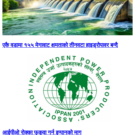
एकै वडामा १५५ मेगावाट क्षमताको तीनवटा हाइड्रोपावर बन्दै
आईपीओ रोक्का फुकुवा गर्न इप्पानको माग