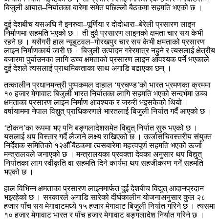
बिजुली आयात–निर्यातका बारेमा समेत पछिल्लो बैठकमा सहमति भएको छ ।
दुई देशबीच यसअघि नै इनरुवा–पूर्णिया र दोदोधारा–बेरेली प्रसारण लाइन
निर्माणमा सहमति भएको छ । ती दुवै प्रसारण लाइनको क्षमता चार सय केभी
रहने छ । यसैगरी हाल न्यूबुटवल–गोरखपुर चार सय केभी क्षमताको प्रसारण
लाइन निर्माणकार्य जारी छ । बिजुली उत्पादन गरेरमात्र नहुने र त्यसलाई क्षेत्रीय
बजारमा पुर्याउनका लागि उच्च क्षमताको प्रसारण लाइन आवश्यक पर्ने भएकाले
दुई देशले त्यसलाई प्राथमिकताका साथ अगाडि बढाएका छन् ।
तत्कालीन प्रधानमन्त्री पुष्पकमल दाहाल ‘प्रचण्ड’को भारत भ्रमणका क्रममा
१० हजार मेगावाट बिजुली भारत निर्यातका लागि सहमति भएको सन्दर्भमा उच्च
क्षमताका प्रसारण लाइन निर्माण आवश्यक र जरुरी भइसकेको थियो ।
वर्षायाममा नेपाल विद्युत् प्राधिकरणले भारतलाई बिजुली निर्यात गर्दै आएको छ ।
‘टोकन’का रूपमा भए पनि बङ्गलादेशसमेत विद्युत् निर्यात सुरु भएको छ ।
यसलाई थप विस्तार गर्दै लैजाने लक्ष्य राखिएको छ । ऊर्जासचिवस्तरीय संयुक्त
निर्देशक समितिको १२औँ बैठकमा त्यसबारेमा महत्त्वपूर्ण सहमति भएको ऊर्जा
मन्त्रालयले जनाएको छ । मन्त्रालयका प्रवक्ता देवका अनुसार थप विद्युत्
निर्यातका लाग स्वीकृति वा सहमति दिने कार्यमा थप सहजीकरण गर्ने सहमति
भएको छ ।
हाल विभिन्न क्षमताका प्रसारण लाइनमार्फत दुई देशबीच विद्युत् आदानप्रदान
भइरहेको छ । सरकारले अगाडि सारेको दीर्घकालीन योजनाअनुसार कुल २८
हजार पाँच सय मेगावाटमध्ये १५ हजार मेगावाट बिजुली निर्यात गरिने छ । त्यसमा
१० हजार मेगावाट भारत र पाँच हजार मेगावाट बङ्गलादेश निर्यात गरिने छ ।