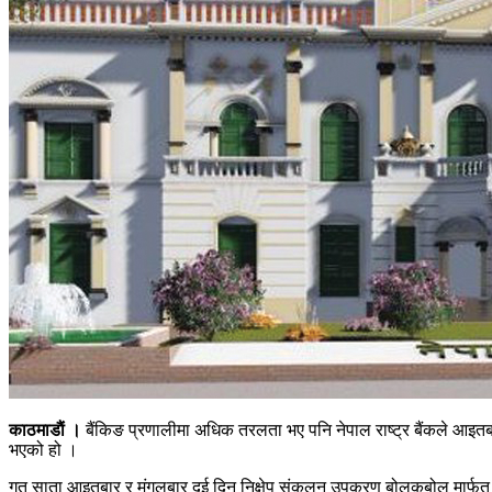
काठमाडाैं ।
बैंकिङ प्रणालीमा अधिक तरलता भए पनि नेपाल राष्ट्र बैंकले आइतब
भएको हो ।
गत साता आइतबार र मंगलबार दुई दिन निक्षेप संकलन उपकरण बोलकबोल मार्फत र