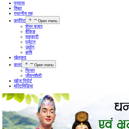
प्रवास
शिक्षा
स्थानीय तह
कर्पाेरेट
Open menu
शेयर बजार
बैंकिङ
सहकारी
पर्यटन
उद्योग
कृषि
खेलकुद
कला
Open menu
फिचर
जीवनशैली
खोज रिपोर्ट
मल्टिमिडिया