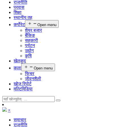
राजनीति
प्रवास
शिक्षा
स्थानीय तह
कर्पाेरेट
Open menu
शेयर बजार
बैंकिङ
सहकारी
पर्यटन
उद्योग
कृषि
खेलकुद
कला
Open menu
फिचर
जीवनशैली
खोज रिपोर्ट
मल्टिमिडिया
×
समाचार
राजनीति