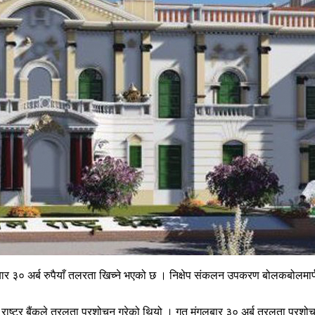
ार ३० अर्ब रुपैयाँ तलरता खिच्ने भएको छ । निक्षेप संकलन उपकरण बोलकबोलमार्फत
ाष्ट्र बैंकले तरलता प्रशोचन गरेको थियो । गत मंगलबार ३० अर्ब तरलता प्रश