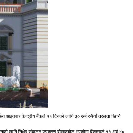
 आइतबार केन्द्रीय बैंकले २१ दिनको लागि ३० अर्ब रुपैयाँ तरलता खिच्ने
ोचनको लागि निक्षेप संकलन उपकरण बोलकबोल भएकोमा बैंकहरुले ११ अर्ब ४०