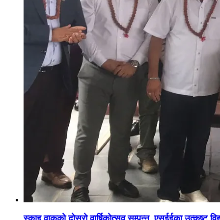
स्काइ वाकको दोस्रो वार्षिकोत्सव सम्पन्न, एसईईका उत्कृष्ट विद्य