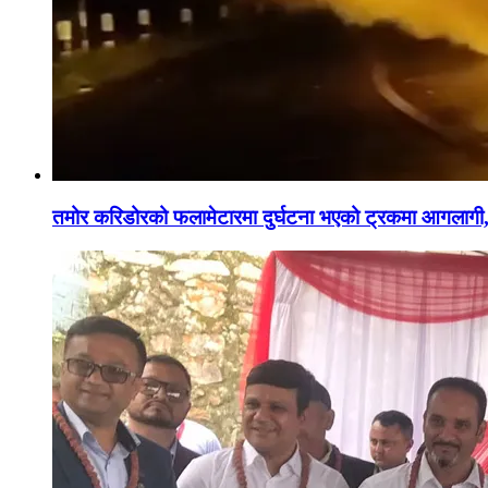
तमोर करिडोरको फलामेटारमा दुर्घटना भएको ट्रकमा आगलागी