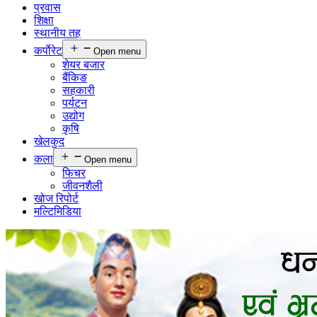
प्रवास
शिक्षा
स्थानीय तह
कर्पाेरेट
Open menu
शेयर बजार
बैंकिङ
सहकारी
पर्यटन
उद्योग
कृषि
खेलकुद
कला
Open menu
फिचर
जीवनशैली
खोज रिपोर्ट
मल्टिमिडिया