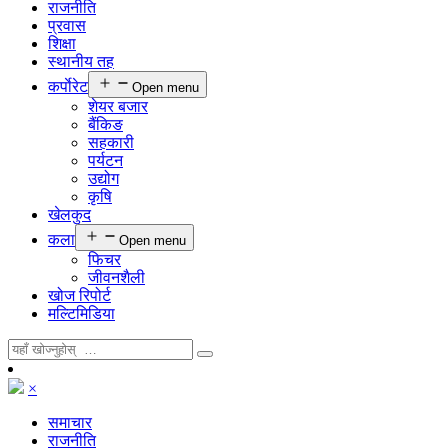
राजनीति
प्रवास
शिक्षा
स्थानीय तह
कर्पाेरेट
Open menu
शेयर बजार
बैंकिङ
सहकारी
पर्यटन
उद्योग
कृषि
खेलकुद
कला
Open menu
फिचर
जीवनशैली
खोज रिपोर्ट
मल्टिमिडिया
×
समाचार
राजनीति