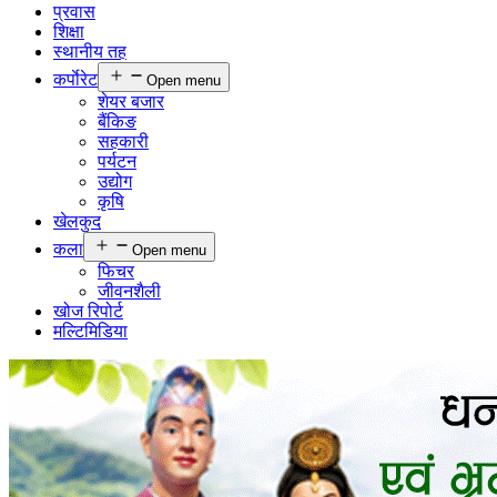
प्रवास
शिक्षा
स्थानीय तह
कर्पाेरेट
Open menu
शेयर बजार
बैंकिङ
सहकारी
पर्यटन
उद्योग
कृषि
खेलकुद
कला
Open menu
फिचर
जीवनशैली
खोज रिपोर्ट
मल्टिमिडिया