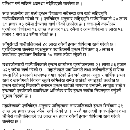
परिक्षण गर्न सकिने अवस्था नदेखिएको उल्लेख छ ।
सात स्थानीय तह मध्ये इन्धन शिर्षकमा सवैभन्दा कम खर्च सहिदभूमि
गाउँपालिकाले गरेको छ । प्रतिवेदन अनुसार सहिदभूमि गाउँपालिकाले २० लाख
६१ हजार ५३ रुपैया ईन्धनमा खर्च गरेको उल्लेख छ । जसमध्ये कार्यालय
प्रयोजन शिर्षकमा १८ लाख २ हजार १८६ रुपैया र अन्यशिर्षकमा २ लाख ५८
हजार ८ सय ६७ रुपैया रहेको छ ।
साँगुरीगढी गाउँपालिकाले ४० लाख रुपैयाँ इन्धन शीर्षकमा खर्च गरेको छ ।
प्रतिवेदनमा उल्लेख भएअनुसार पदाधिकारी इन्धन शिर्षकमा ३० लाख र
कार्यालय प्रयोजन शिर्षकमा १० लाख रुपैया रहेको छ ।
छथरजोरपाटी गाउँपालिकाले इन्धन कार्यालय प्रयोजनकमा २९ लाख ७३ हजार
५२९ रुपैया खर्च गरेको छ । महालेखाले पदाधिकारी तथा कर्मचारीलाई मासिक
रुपमा दिने इन्धनको मापदण्ड तयार गरेको छैन भने साधन अनुसार बार्षिक इन्धन
खर्च र उपयोगको विवरण खुल्ने अभिलेख समेत राखेको नपाइएको उल्लेख छ ।
इन्धन खर्चलाई मितव्ययी बनाउन इन्धन खर्चको मापदण्ड बनाउने, लगबुक राख्ने र
इन्धनको प्रयोगको व्यवस्थित अभिलेख राखि इन्धन खर्चमा नियन्त्रण गर्नुपर्ने
सुझाव दिएको छ ।
महालेखाको प्रतिवेदन अनुसार पाख्रिवास नगरपालिकाले इन्धन शिर्षकमा २९
लाख ३७ हजार ७५२ रुपैया खर्च गरेको छ । यस्तै महालक्ष्मी नगरपालिका तथा
चौबिसे गाउँपालिकाले २७ लाख ५१ हजार रुपैयाँ इन्धन शीर्षकमा खर्च गरेको
उल्लेख छ ।