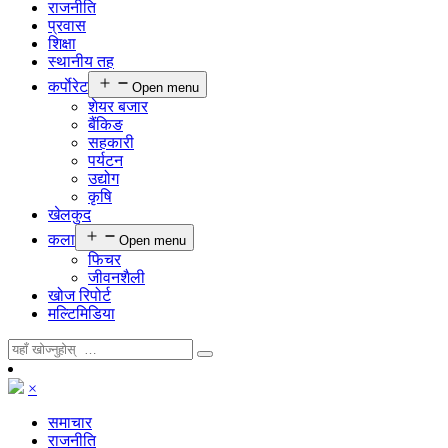
राजनीति
प्रवास
शिक्षा
स्थानीय तह
कर्पाेरेट
Open menu
शेयर बजार
बैंकिङ
सहकारी
पर्यटन
उद्योग
कृषि
खेलकुद
कला
Open menu
फिचर
जीवनशैली
खोज रिपोर्ट
मल्टिमिडिया
×
समाचार
राजनीति