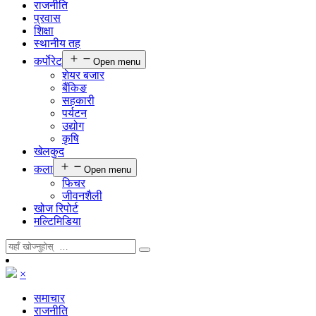
राजनीति
प्रवास
शिक्षा
स्थानीय तह
कर्पाेरेट
Open menu
शेयर बजार
बैंकिङ
सहकारी
पर्यटन
उद्योग
कृषि
खेलकुद
कला
Open menu
फिचर
जीवनशैली
खोज रिपोर्ट
मल्टिमिडिया
×
समाचार
राजनीति