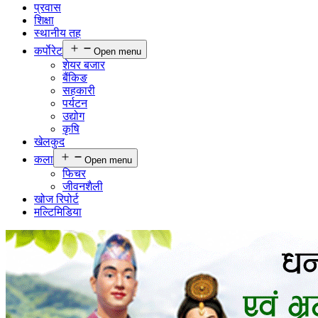
प्रवास
शिक्षा
स्थानीय तह
कर्पाेरेट
Open menu
शेयर बजार
बैंकिङ
सहकारी
पर्यटन
उद्योग
कृषि
खेलकुद
कला
Open menu
फिचर
जीवनशैली
खोज रिपोर्ट
मल्टिमिडिया