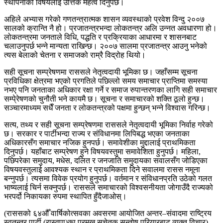
स्थापनाको विषयलाई उत्तिकै महत्व दिनुपर्छ।
अहिले अभ्यास गरेको गणतन्त्रात्मक शासन व्यवस्थाको प्रवेश विन्दु २००७
सालको क्रान्ति नै हो। प्रजातन्त्रभन्दा लोकतन्त्र अलि उन्नत अवधारणा हो।
लोकतन्त्रमा जनताले विधि, पद्धति र प्रक्रियाका आधारमा र शासनबाट
चलाउनुपर्छ भन्ने मान्यता राखिन्छ। २००७ सालमा प्रजातन्त्र आउनु भनेको
त्यस बेलाको चेतना र समाजको राम्रै विद्रोह थियो।
सही सूचना सम्प्रेषणमा राससले नेतृत्वदायी भूमिका छ। जहाँसम्म सूचना
प्रविधिका क्षेत्रमा भएको प्रगतिले पछिल्लो समय समाचार प्राप्तिमा समस्या
नभए पनि जनताका अधिकार रक्षा गर्ने र समाज रुपान्तरणका लागि सही समाचार
सम्पे्रेषणको चुनौती भने कायमै छ। सूचना र समाचारको शक्ति ठूलो हुन्छ।
सञ्चारमाध्यम सधैँ जनता र लोकतन्त्रको पक्षमा हुन्छन् भन्ने विश्वास गरिन्छ।
सत्य, तथ्य र सही सूचना सम्प्रेषणमा राससले नेतृत्वदायी भूमिका निर्वाह गरेको
छ। सरकार र पार्टीभन्दा राज्य र संविधानमा लिपिबद्ध भएका जनताका
अधिकारसँग समाचार नजिक हुनपर्छ। समावेशीका मुद्दालाई प्राथमिकता
दिनुपर्छ। यहाँबाट सम्प्रेषण हुने विषयवस्तुमा समावेशिता हुनुपर्छ। महिला,
पछिपरेका समुदाय, मधेस, दलित र जनजाति समुदायका सवालसँग जोडिएका
विषयवस्तुलाई आवश्यक स्थान र प्राथमिकता दिने सवालमा रासस नमूना
बन्नुपर्छ। त्यसमा विवेक प्रयोग हुनुपर्छ। वर्तमान र संविधानप्रति उठेको गलत
भाष्यलाई चिर्न सक्नुपर्छ। राससले समाचारको विश्वसनीयता जोगाउँदै राज्यको
भरपर्दो निकायका रुपमा स्थापित हुँदैजाओस्।
(राससको ६४औँ वार्षिकोत्सवका अवसरमा आयोजित अन्तर–संवादमा राष्ट्रिय
स्वतन्त्र पार्टी (रास्वपा)का प्रमुख सचेतक सन्तोष परियारबाट व्यक्त विचार)