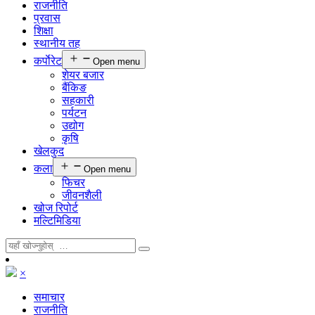
राजनीति
प्रवास
शिक्षा
स्थानीय तह
कर्पाेरेट
Open menu
शेयर बजार
बैंकिङ
सहकारी
पर्यटन
उद्योग
कृषि
खेलकुद
कला
Open menu
फिचर
जीवनशैली
खोज रिपोर्ट
मल्टिमिडिया
×
समाचार
राजनीति