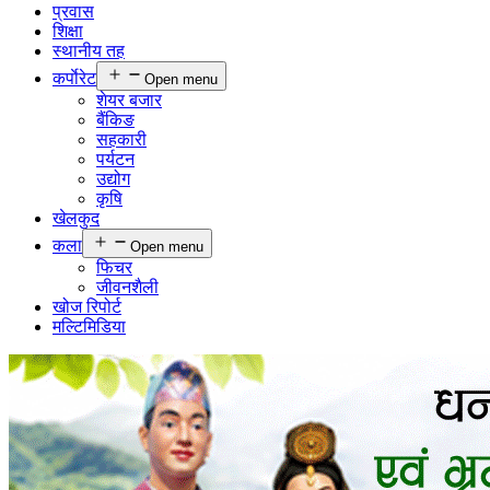
प्रवास
शिक्षा
स्थानीय तह
कर्पाेरेट
Open menu
शेयर बजार
बैंकिङ
सहकारी
पर्यटन
उद्योग
कृषि
खेलकुद
कला
Open menu
फिचर
जीवनशैली
खोज रिपोर्ट
मल्टिमिडिया