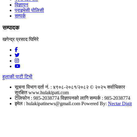
विज्ञापन
प्राइभेसी पोलिसी
सम्पर्क
सम्पादक
खगेन्द्र प्रसाद घिमिरे
हुलाकी पाटी टिभी
सूचना विभाग दर्ता नं. : ४९०८-२०८१/२०८२
© २०२५ सर्वाधिकार
सुरक्षित www.hulakipati.com
टेलिफोन : 985-2038774
विज्ञापनको लागि सम्पर्क : 985-2038774
इमेल :
hulakipatinews@gmail.com
Powered By:
Nectar Digit