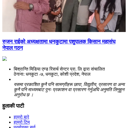
रुजन राईको अध्यक्षतामा धनकुटामा पशुपालक किसान महासंघ
नेपाल गठन
बिश्रान्ति मिडिया एण्ड रिसर्च सेन्टर प्रा. लि द्वारा संचालित
ठेगाना: धनकुटा -७, धनकुटा, कोशी प्रदेश, नेपाल
यसमा प्रकाशित कुनै पनि सामग्रीहरू छापा, विद्युतीय, प्रसारण वा अन्य
कुनै पनि माध्यमबाट पुनः प्रकाशन वा प्रसारण गर्नुअघि अनुमति लिनुहुन
अनुरोध छ ।
हुलाकी पाटी
हाम्रो बारे
हाम्रो टिम
प्रयोगका सर्त