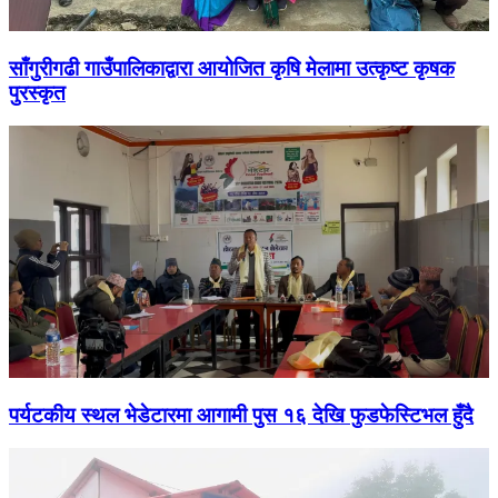
साँगुरीगढी गाउँपालिकाद्वारा आयोजित कृषि मेलामा उत्कृष्ट कृषक
पुरस्कृत
पर्यटकीय स्थल भेडेटारमा आगामी पुस १६ देखि फुडफेस्टिभल हुँदै