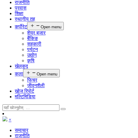
राजनीति
प्रवास
शिक्षा
स्थानीय तह
कर्पाेरेट
Open menu
शेयर बजार
बैंकिङ
सहकारी
पर्यटन
उद्योग
कृषि
खेलकुद
कला
Open menu
फिचर
जीवनशैली
खोज रिपोर्ट
मल्टिमिडिया
×
समाचार
राजनीति