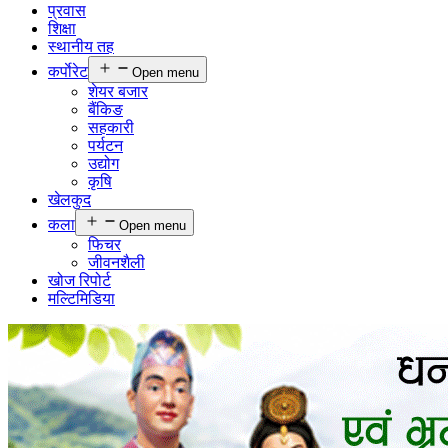
प्रवास
शिक्षा
स्थानीय तह
कर्पाेरेट
Open menu
शेयर बजार
बैंकिङ
सहकारी
पर्यटन
उद्योग
कृषि
खेलकुद
कला
Open menu
फिचर
जीवनशैली
खोज रिपोर्ट
मल्टिमिडिया