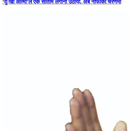
‘दुःखी आत्मा’ले एक सातामै लगानी उठायो, अब नाफाको चरणमा