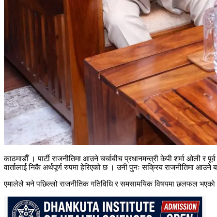
काठमाडाैँ । पार्टी राजनीतिमा आउने चर्चाबीच प्रधानमन्त्री केपी शर्मा ओली र पूर्
वार्तालाई निकै अर्थपूर्ण रुपमा हेरिएको छ । उनी पुनः सक्रिय राजनीतिमा आउने बत
एमालेले भने पछिल्लो राजनीतिक गतिविधि र समसामयिक विषयमा छलफल भएको 