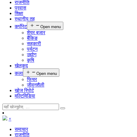
राजनीति
प्रवास
शिक्षा
स्थानीय तह
कर्पाेरेट
Open menu
शेयर बजार
बैंकिङ
सहकारी
पर्यटन
उद्योग
कृषि
खेलकुद
कला
Open menu
फिचर
जीवनशैली
खोज रिपोर्ट
मल्टिमिडिया
×
समाचार
राजनीति