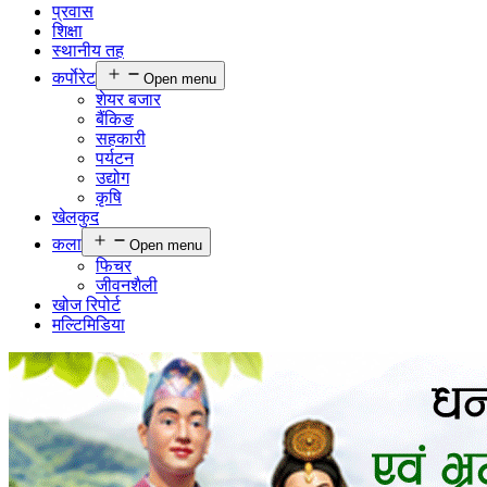
प्रवास
शिक्षा
स्थानीय तह
कर्पाेरेट
Open menu
शेयर बजार
बैंकिङ
सहकारी
पर्यटन
उद्योग
कृषि
खेलकुद
कला
Open menu
फिचर
जीवनशैली
खोज रिपोर्ट
मल्टिमिडिया