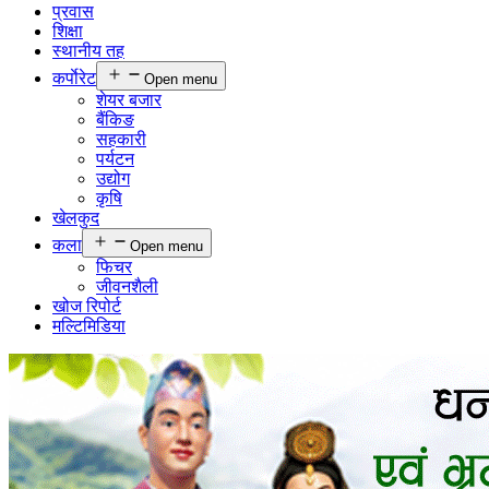
प्रवास
शिक्षा
स्थानीय तह
कर्पाेरेट
Open menu
शेयर बजार
बैंकिङ
सहकारी
पर्यटन
उद्योग
कृषि
खेलकुद
कला
Open menu
फिचर
जीवनशैली
खोज रिपोर्ट
मल्टिमिडिया