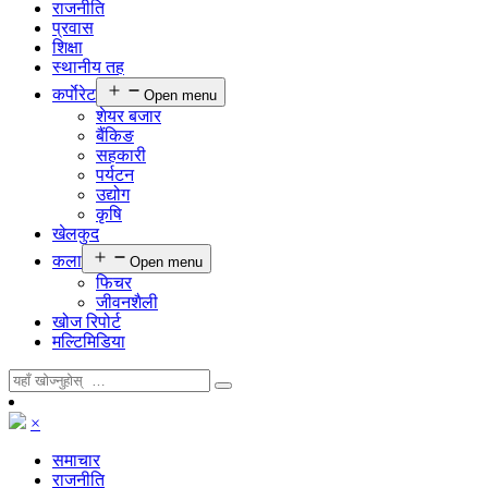
राजनीति
प्रवास
शिक्षा
स्थानीय तह
कर्पाेरेट
Open menu
शेयर बजार
बैंकिङ
सहकारी
पर्यटन
उद्योग
कृषि
खेलकुद
कला
Open menu
फिचर
जीवनशैली
खोज रिपोर्ट
मल्टिमिडिया
×
समाचार
राजनीति