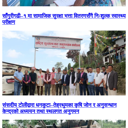
साँगुरीगढी–१ मा सामाजिक सुरक्षा भत्ता वितरणसँगै निःशुल्क स्वास्थ्य
परीक्षण
संसदीय टोलीद्वारा धनकुटा–तेह्रथुमका कृषि जोन र अनुसन्धान
केन्द्रको अध्ययन तथा स्थलगत अनुगमन