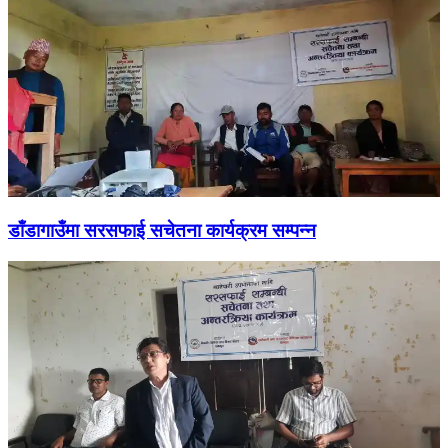
डाँडागाउँमा सरसफाई सचेतना कार्यक्रम सम्पन्न