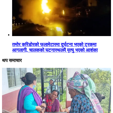
तमोर करिडोरको फलामेटारमा दुर्घटना भएको ट्रकमा
आगलागी, चालकको घटनास्थलमै मृत्यु भएको आशंका
थप समाचार