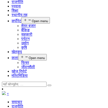
राजनीति
प्रवास
शिक्षा
स्थानीय तह
कर्पाेरेट
Open menu
शेयर बजार
बैंकिङ
सहकारी
पर्यटन
उद्योग
कृषि
खेलकुद
कला
Open menu
फिचर
जीवनशैली
खोज रिपोर्ट
मल्टिमिडिया
×
समाचार
राजनीति