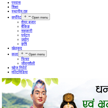
प्रवास
शिक्षा
स्थानीय तह
कर्पाेरेट
Open menu
शेयर बजार
बैंकिङ
सहकारी
पर्यटन
उद्योग
कृषि
खेलकुद
कला
Open menu
फिचर
जीवनशैली
खोज रिपोर्ट
मल्टिमिडिया