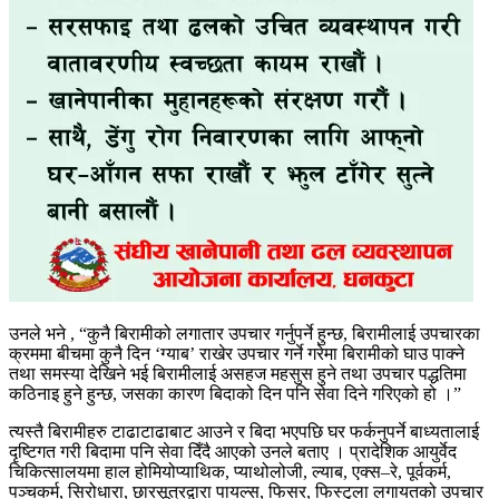
उनले भने , “कुनै बिरामीको लगातार उपचार गर्नुपर्ने हुन्छ, बिरामीलाई उपचारका
क्रममा बीचमा कुनै दिन ‘ग्याब’ राखेर उपचार गर्ने गरेमा बिरामीको घाउ पाक्ने
तथा समस्या देखिने भई बिरामीलाई असहज महसुस हुने तथा उपचार पद्धतिमा
कठिनाइ हुने हुन्छ, जसका कारण बिदाको दिन पनि सेवा दिने गरिएको हो ।”
त्यस्तै बिरामीहरु टाढाटाढाबाट आउने र बिदा भएपछि घर फर्कनुपर्ने बाध्यतालाई
दृष्टिगत गरी बिदामा पनि सेवा दिँदै आएको उनले बताए । प्रादेशिक आयुर्वेद
चिकित्सालयमा हाल होमियोप्याथिक, प्याथोलोजी, ल्याब, एक्स–रे, पूर्वकर्म,
पञ्चकर्म, सिरोधारा, छारसूत्रद्वारा पायल्स, फिसर, फिस्टुला लगायतको उपचार