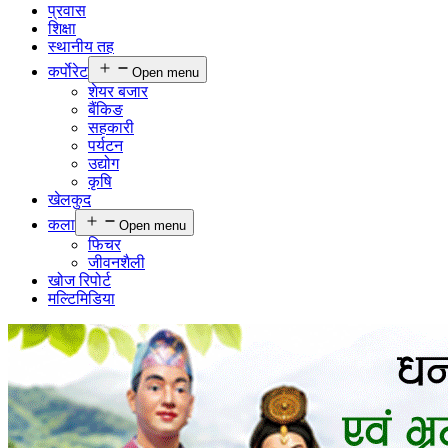
प्रवास
शिक्षा
स्थानीय तह
कर्पाेरेट
Open menu
शेयर बजार
बैंकिङ
सहकारी
पर्यटन
उद्योग
कृषि
खेलकुद
कला
Open menu
फिचर
जीवनशैली
खोज रिपोर्ट
मल्टिमिडिया