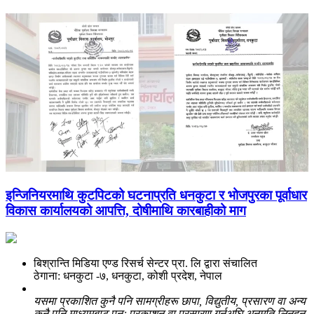
इन्जिनियरमाथि कुटपिटको घटनाप्रति धनकुटा र भोजपुरका पूर्वाधार
विकास कार्यालयको आपत्ति, दोषीमाथि कारबाहीको माग
बिश्रान्ति मिडिया एण्ड रिसर्च सेन्टर प्रा. लि द्वारा संचालित
ठेगाना: धनकुटा -७, धनकुटा, कोशी प्रदेश, नेपाल
यसमा प्रकाशित कुनै पनि सामग्रीहरू छापा, विद्युतीय, प्रसारण वा अन्य
कुनै पनि माध्यमबाट पुनः प्रकाशन वा प्रसारण गर्नुअघि अनुमति लिनुहुन