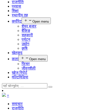
राजनीति
प्रवास
शिक्षा
स्थानीय तह
कर्पाेरेट
Open menu
शेयर बजार
बैंकिङ
सहकारी
पर्यटन
उद्योग
कृषि
खेलकुद
कला
Open menu
फिचर
जीवनशैली
खोज रिपोर्ट
मल्टिमिडिया
×
समाचार
राजनीति