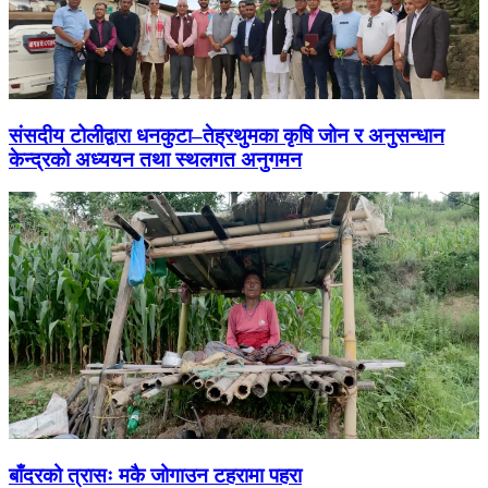
संसदीय टोलीद्वारा धनकुटा–तेह्रथुमका कृषि जोन र अनुसन्धान
केन्द्रको अध्ययन तथा स्थलगत अनुगमन
बाँदरको त्रासः मकै जोगाउन टहरामा पहरा