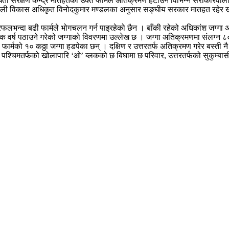
िधता संरक्षण केन्द्र मातहतको उक्त फार्मले अतिक्रमण हटाउन विभिन्न सरोकारवाला
 बाली विकास अधिकृत विनोदकुमार मण्डलका अनुसार सङ्घीय सरकार मातहत रहेर खाद
।
ेत्रफलभन्दा बढी फार्मले भोगचलन गर्न पाइरहेको छैन । बाँकी रहेको अधिकांश जग्
 वर्ष पठाउने गरेको जग्गाको विवरणमा उल्लेख छ । जग्गा अतिक्रमणमा संलग्न ८० प्र
ी फार्मको १० कठ्ठा जग्गा हडपेका छन् । दक्षिण र उत्तरतर्फ अतिक्रमण गरेर बस्
र पश्चिमतर्फको खोलापारि ‘ओ’ ब्लकको छ बिघामा छ परिवार, उत्तरतर्फको सुकुम्बासी