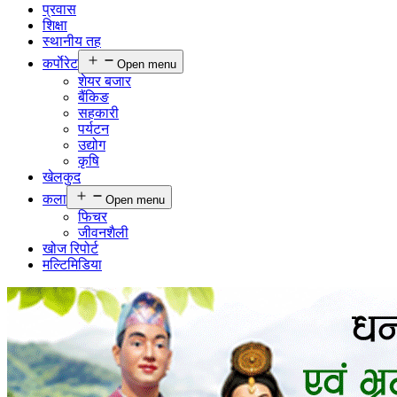
प्रवास
शिक्षा
स्थानीय तह
कर्पाेरेट
Open menu
शेयर बजार
बैंकिङ
सहकारी
पर्यटन
उद्योग
कृषि
खेलकुद
कला
Open menu
फिचर
जीवनशैली
खोज रिपोर्ट
मल्टिमिडिया