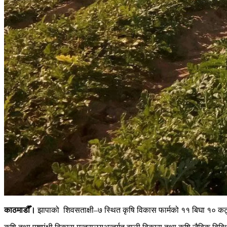
काठमाडौंँ।
झापाको शिवसताक्षी–७ स्थित कृषि विकास फार्मको ११ बिघा १० कट