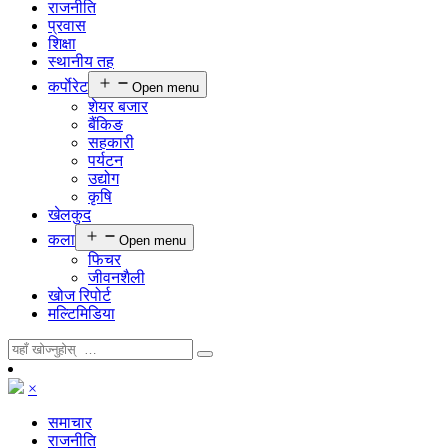
राजनीति
प्रवास
शिक्षा
स्थानीय तह
कर्पाेरेट
Open menu
शेयर बजार
बैंकिङ
सहकारी
पर्यटन
उद्योग
कृषि
खेलकुद
कला
Open menu
फिचर
जीवनशैली
खोज रिपोर्ट
मल्टिमिडिया
×
समाचार
राजनीति