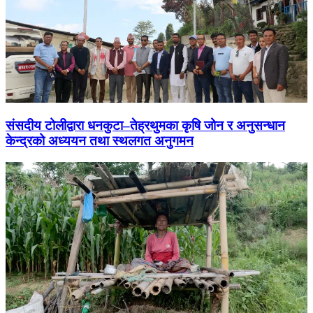
संसदीय टोलीद्वारा धनकुटा–तेह्रथुमका कृषि जोन र अनुसन्धान
केन्द्रको अध्ययन तथा स्थलगत अनुगमन