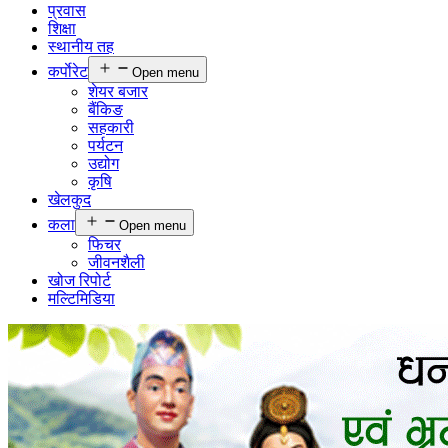
प्रवास
शिक्षा
स्थानीय तह
कर्पाेरेट
Open menu
शेयर बजार
बैंकिङ
सहकारी
पर्यटन
उद्योग
कृषि
खेलकुद
कला
Open menu
फिचर
जीवनशैली
खोज रिपोर्ट
मल्टिमिडिया