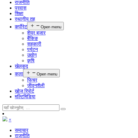
राजनीति
प्रवास
शिक्षा
स्थानीय तह
कर्पाेरेट
Open menu
शेयर बजार
बैंकिङ
सहकारी
पर्यटन
उद्योग
कृषि
खेलकुद
कला
Open menu
फिचर
जीवनशैली
खोज रिपोर्ट
मल्टिमिडिया
×
समाचार
राजनीति