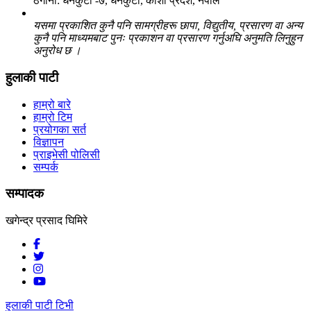
ठेगाना: धनकुटा -७, धनकुटा, कोशी प्रदेश, नेपाल
यसमा प्रकाशित कुनै पनि सामग्रीहरू छापा, विद्युतीय, प्रसारण वा अन्य
कुनै पनि माध्यमबाट पुनः प्रकाशन वा प्रसारण गर्नुअघि अनुमति लिनुहुन
अनुरोध छ ।
हुलाकी पाटी
हाम्रो बारे
हाम्रो टिम
प्रयोगका सर्त
विज्ञापन
प्राइभेसी पोलिसी
सम्पर्क
सम्पादक
खगेन्द्र प्रसाद घिमिरे
हुलाकी पाटी टिभी