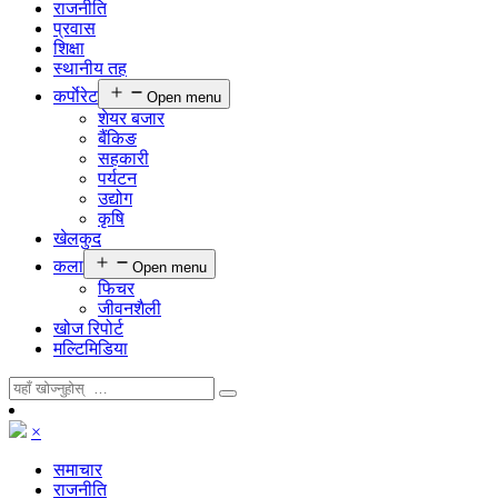
राजनीति
प्रवास
शिक्षा
स्थानीय तह
कर्पाेरेट
Open menu
शेयर बजार
बैंकिङ
सहकारी
पर्यटन
उद्योग
कृषि
खेलकुद
कला
Open menu
फिचर
जीवनशैली
खोज रिपोर्ट
मल्टिमिडिया
×
समाचार
राजनीति