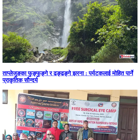
ताप्लेजुङका फुङ्फुङ्गे र ढङ्ढङ्गे झरना : पर्यटकलाई मोहित पार्ने
प्राकृतिक सौन्दर्य