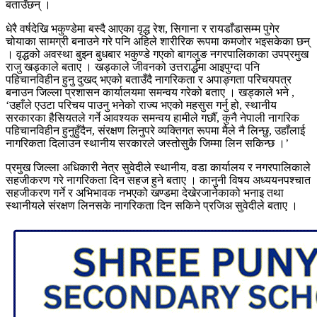
बताउँछन् ।
धेरै वर्षदेखि भकुण्डेमा बस्दै आएका वृद्ध रेश, सिगाना र रायडाँडासम्म पुगेर
चोयाका सामग्री बनाउने गरे पनि अहिले शारीरिक रूपमा कमजोर भइसकेका छन्
। वृद्धको अवस्था बुझ्न बुधबार भकुण्डे गएको बागलुङ नगरपालिकाका उपप्रमुख
राजु खड्काले बताए । खड्काले जीवनको उत्तरार्द्धमा आइपुग्दा पनि
पहिचानविहीन हुनु दुखद् भएको बताउँदै नागरिकता र अपाङ्गता परिचयपत्र
बनाउन जिल्ला प्रशासन कार्यालयमा समन्वय गरेको बताए । खड्काले भने ,
‘उहाँले एउटा परिचय पाउनु भनेको राज्य भएको महसुस गर्नु हो, स्थानीय
सरकारका हैसियतले गर्ने आवश्यक समन्वय हामीले गर्छौँ, कुनै नेपाली नागरिक
पहिचानविहीन हुनुहुँदैन, संरक्षण लिनुपरे व्यक्तिगत रूपमा मैले नै लिन्छु, उहाँलाई
नागरिकता दिलाउन स्थानीय सरकारले जस्तोसुकै जिम्मा लिन सकिन्छ ।’
प्रमुख जिल्ला अधिकारी नेत्र सुवेदीले स्थानीय, वडा कार्यालय र नगरपालिकाले
सहजीकरण गरे नागरिकता दिन सहज हुने बताए । कानुनी विषय अध्ययनपश्चात
सहजीकरण गर्ने र अभिभावक नभएको खण्डमा देखेरजानेकाको भनाइ तथा
स्थानीयले संरक्षण लिनसके नागरिकता दिन सकिने प्रजिअ सुवेदीले बताए ।