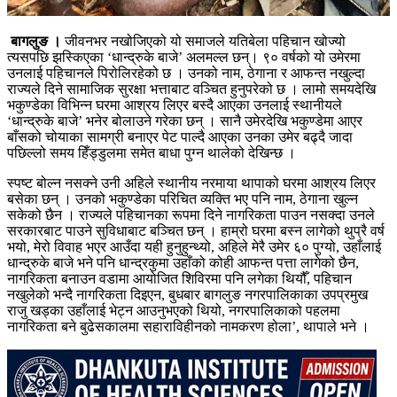
बागलुङ ।
जीवनभर नखोजिएको यो समाजले यतिबेला पहिचान खोज्यो
त्यसपछि झस्किएका ‘धान्द्रुके बाजे’ अलमल्ल छन्। ९० वर्षको यो उमेरमा
उनलाई पहिचानले पिरोलिरहेको छ । उनको नाम, ठेगाना र आफन्त नखुल्दा
राज्यले दिने सामाजिक सुरक्षा भत्ताबाट वञ्चित हुनुपरेको छ । लामो समयदेखि
भकुण्डेका विभिन्न घरमा आश्रय लिएर बस्दै आएका उनलाई स्थानीयले
‘धान्द्रुके बाजे’ भनेर बोलाउने गरेका छन् । सानै उमेरदेखि भकुण्डेमा आएर
बाँसको चोयाका सामग्री बनाएर पेट पाल्दै आएका उनका उमेर बढ्दै जादा
पछिल्लो समय हिँड्डुलमा समेत बाधा पुग्न थालेको देखिन्छ ।
स्पष्ट बोल्न नसक्ने उनी अहिले स्थानीय नरमाया थापाको घरमा आश्रय लिएर
बसेका छन् । उनको भकुण्डेका परिचित व्यक्ति भए पनि नाम, ठेगाना खुल्न
सकेको छैन । राज्यले पहिचानका रूपमा दिने नागरिकता पाउन नसक्दा उनले
सरकारबाट पाउने सुविधाबाट बञ्चित छन् । हाम्रो घरमा बस्न लागेको थुप्रै वर्ष
भयो, मेरो विवाह भएर आउँदा यही हुनुहुन्थ्यो, अहिले मेरै उमेर ६० पुग्यो, उहाँलाई
धान्द्रुके बाजे भने पनि धान्द्रकुमा उहाँको कोही आफन्त पत्ता लागेको छैन,
नागरिकता बनाउन वडामा आयोजित शिविरमा पनि लगेका थियौँ, पहिचान
नखुलेको भन्दै नागरिकता दिइएन, बुधबार बागलुङ नगरपालिकाका उपप्रमुख
राजु खड्का उहाँलाई भेट्न आउनुभएको थियो, नगरपालिकाको पहलमा
नागरिकता बने बुढेसकालमा सहाराविहीनको नामकरण होला’, थापाले भने ।