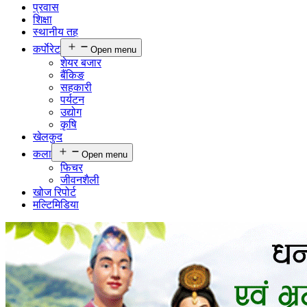
प्रवास
शिक्षा
स्थानीय तह
कर्पाेरेट
Open menu
शेयर बजार
बैंकिङ
सहकारी
पर्यटन
उद्योग
कृषि
खेलकुद
कला
Open menu
फिचर
जीवनशैली
खोज रिपोर्ट
मल्टिमिडिया