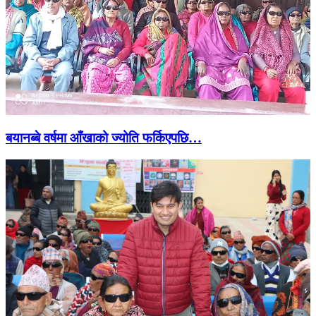
बयानब्बे वर्षमा आँखाको ज्योति फर्किएपछि…