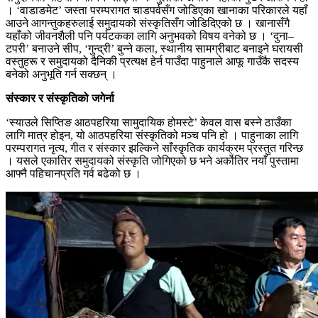
। ‘वाडाङमेट’ जस्ता परम्परागत चाडपर्वसँग जोडिएका खानाका परिकारले यहाँ
आउने आगन्तुकहरुलाई समुदायको संस्कृतिसँग जोडिदिएको छ । खानासँगै
यहाँको जीवनशैली पनि पर्यटकका लागि अनुभवको विषय वनेको छ । ‘दुना–
टपरी’ बनाउने सीप, ‘गुन्द्री’ बुन्ने कला, स्थानीय सामग्रीबाट बनाइने घरायसी
वस्तुहरू र समुदायको दैनिकी प्रत्यक्ष हेर्न पाउँदा पाहुनाले आफू गाउँकै सदस्य
बनेको अनुभूति गर्न सक्छन् ।
संस्कार र संस्कृतिको जगेर्ना
‘स्याउले सिप्तिङ आठपहरिया सामुदायिक होमस्टे’ केवल वास बस्ने ठाउँका
लागि मात्र होइन, यो आठपहरिया संस्कृतिको मञ्च पनि हो । पाहुनाका लागि
परम्परागत नृत्य, गीत र संस्कार झल्किने साँस्कृतिक कार्यक्रम प्रस्तुत गरिन्छ
। यसले एकातिर समुदायको संस्कृति जोगिएको छ भने अर्काेतिर नयाँ पुस्तामा
आफ्नै पहिचानप्रति गर्व बढेको छ ।