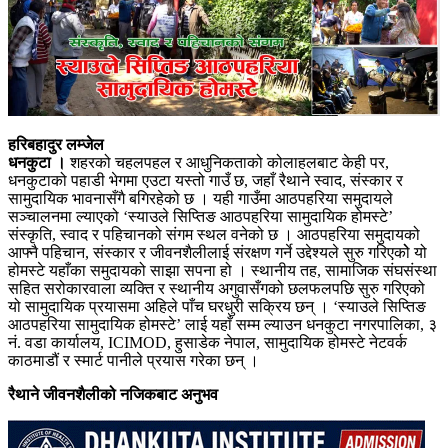
हरिबहादुर लम्जेल
धनकुटा ।
शहरको चहलपहल र आधुनिकताको कोलाहलबाट केही पर,
धनकुटाको पहाडी भेगमा एउटा यस्तो गाउँ छ, जहाँ रैथाने स्वाद, संस्कार र
सामुदायिक भावनासँगै बगिरहेको छ । यही गाउँमा आठपहरिया समुदायले
सञ्चालनमा ल्याएको ‘स्याउले सिप्तिङ आठपहरिया सामुदायिक होमस्टे’
संस्कृति, स्वाद र पहिचानको संगम स्थल वनेको छ । आठपहरिया समुदायको
आफ्नै पहिचान, संस्कार र जीवनशैलीलाई संरक्षण गर्ने उद्देश्यले सुरु गरिएकोे यो
होमस्टे यहाँका समुदायको साझा सपना हो । स्थानीय तह, सामाजिक संघसंस्था
सहित सरोकारवाला व्यक्ति र स्थानीय अगुवासँगको छलफलपछि सुरु गरिएको
यो सामुदायिक प्रयासमा अहिले पाँच घरधुरी सक्रिय छन् । ‘स्याउले सिप्तिङ
आठपहरिया सामुदायिक होमस्टे’ लाई यहाँ सम्म ल्याउन धनकुटा नगरपालिका, ३
नं. वडा कार्यालय, ICIMOD, हुसाडेक नेपाल, सामुदायिक होमस्टे नेटवर्क
काठमाडौं र स्मार्ट पानीले प्रयास गरेका छन् ।
रैथाने जीवनशैलीको नजिकबाट अनुभव