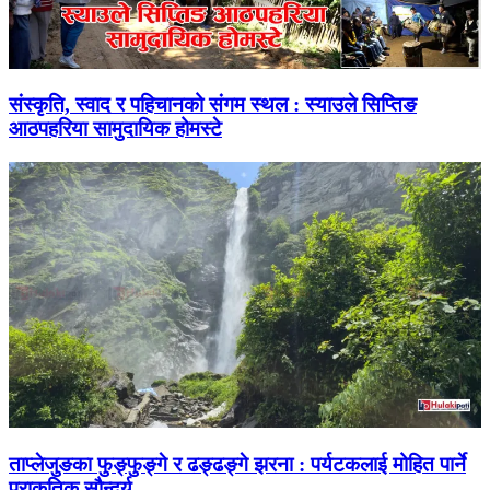
संस्कृति, स्वाद र पहिचानको संगम स्थल : स्याउले सिप्तिङ
आठपहरिया सामुदायिक होमस्टे
ताप्लेजुङका फुङ्फुङ्गे र ढङ्ढङ्गे झरना : पर्यटकलाई मोहित पार्ने
प्राकृतिक सौन्दर्य