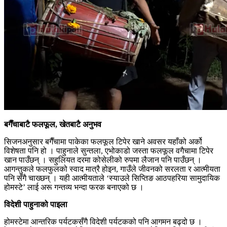
बगैँचाबाटै फलफूल, खेतबाटै अनुभव
सिजनअनुसार बगैँचामा पाकेका फलफूल टिपेर खाने अवसर यहाँको अर्को
विशेषता पनि हो । पाहुनाले सुन्तला, एभोकाडो जस्ता फलफूल वगैचामा टिपेर
खान पाउँछन् । सहुलियत दरमा कोसेलीको रुपमा लैजान पनि पाउँछन् ।
आगन्तुकले फलफुलको स्वाद मात्रै होइन, गाउँले जीवनको सरलता र आत्मीयता
पनि सँगै चाख्छन् । यही आत्मीयताले ‘स्याउले सिप्तिङ आठपहरिया सामुदायिक
होमस्टे’ लाई अरू गन्तव्य भन्दा फरक बनाएको छ ।
विदेशी पाहुनाको पाइला
होमस्टेमा आन्तरिक पर्यटकसँगै विदेशी पर्यटकको पनि आगमन बढ्दो छ ।