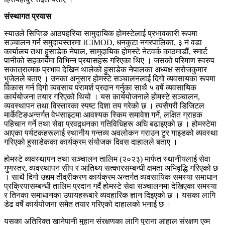
संस्थागत प्रयास
स्याउले सिप्तिङ आठपहरिया सामुदायिक होमस्टेलाई प्रभावकारी रूपमा
सञ्चालन गर्न समुदायस्तरमा ICIMOD, धनकुटा नगरपालिका, ३ नं वडा
कार्यालय तथा हुसाडेक नेपाल, सामुदायिक होमस्टे नेटवर्क काठमाडौं, स्मार्ट
पानीको सहकार्यमा विभिन्न प्रयासहरू गरिएका थिए । जसको परिमाण स्वरुप
सकात्रात्मक प्रभाव देखिन थालेको हुसाडेक नेपालका अध्यक्ष सरोजकुमार
भुजेलले बताए । उनका अनुसार होमस्टे सञ्चालनलाई दिगो व्यवसायका रूपमा
विकास गर्न दिगो व्यवसाय परामर्श प्रदान गर्नुका साथै ५ वर्षे व्यवसायिक
कार्ययोजना तयार गरिएको थियो । यस कार्ययोजनाले होमस्टे सञ्चालन,
व्यवस्थापन तथा विस्तारका स्पष्ट दिशा तय गरेको छ । त्यसैगरी डिजिटल
मार्केटिङअन्तर्गत वेभसाइटमा आवश्यक स्किम समावेश गर्ने, लक्षित ग्राहक
पहिचान गर्ने तथा सेवा प्रवद्र्धनका गतिविधिहरू अघि बढाइएको छ । होमस्टेमा
आएका पर्यटकहरूलाई स्थानीय गन्तव्य अवलोकन गराउन टुर गाइडको व्यवस्था
गरिएको हुसाडेकका कार्यक्रम संयोजक दिवस दाहालले बताए ।
होमस्टे व्यवस्थापन तथा सञ्चालन तालिम (२०२३) मार्फत स्थानीयलाई सेवा
गुणस्तर, व्यवस्थापन सीप र आतिथ्य सत्कारसम्बन्धी क्षमता अभिवृद्धि गरिएको छ
। साथै दिगो उद्यम तीव्रीकरण कार्यक्रम अन्तर्गत व्यवसायिक समस्या समाधान
प्रक्रियासम्बन्धी तालिम प्रदान गर्दै होमस्टे सेवा सञ्चालनमा देखिएका समस्या
र तिनका समाधानका उपायहरूबारे व्यवहारिक ज्ञान दिइएको छ । यसका लागि
डेढ वर्षे कार्ययोजना समेत तयार गरिएको दाहालको भनाई छ ।
यसका अतिरिक्त खानेपानी मुहान संरक्षणका लागि पुराना आहाल संरक्षण एव्म