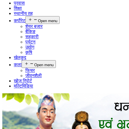
प्रवास
शिक्षा
स्थानीय तह
कर्पाेरेट
Open menu
शेयर बजार
बैंकिङ
सहकारी
पर्यटन
उद्योग
कृषि
खेलकुद
कला
Open menu
फिचर
जीवनशैली
खोज रिपोर्ट
मल्टिमिडिया