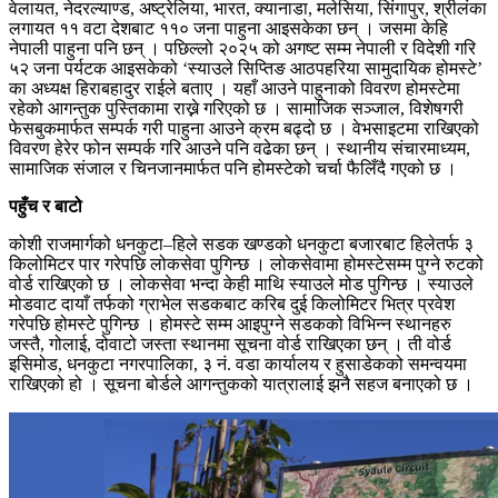
वेलायत, नेदरल्याण्ड, अष्ट्रेलिया, भारत, क्यानाडा, मलेसिया, सिंगापुर, श्रीलंका
लगायत ११ वटा देशबाट ११० जना पाहुना आइसकेका छन् । जसमा केहि
नेपाली पाहुना पनि छन् । पछिल्लो २०२५ को अगष्ट सम्म नेपाली र विदेशी गरि
५२ जना पर्यटक आइसकेको ‘स्याउले सिप्तिङ आठपहरिया सामुदायिक होमस्टे’
का अध्यक्ष हिराबहादुर राईले बताए । यहाँ आउने पाहुनाको विवरण होमस्टेमा
रहेको आगन्तुक पुस्तिकामा राख्ने गरिएको छ । सामाजिक सञ्जाल, विशेषगरी
फेसबुकमार्फत सम्पर्क गरी पाहुना आउने क्रम बढ्दो छ । वेभसाइटमा राखिएको
विवरण हेरेर फोन सम्पर्क गरि आउने पनि वढेका छन् । स्थानीय संचारमाध्यम,
सामाजिक संजाल र चिनजानमार्फत पनि होमस्टेको चर्चा फैलिँदै गएको छ ।
पहुँच र बाटो
कोशी राजमार्गको धनकुटा–हिले सडक खण्डको धनकुटा बजारबाट हिलेतर्फ ३
किलोमिटर पार गरेपछि लोकसेवा पुगिन्छ । लोकसेवामा होमस्टेसम्म पुग्ने रुटको
वोर्ड राखिएको छ । लोकसेवा भन्दा केही माथि स्याउले मोड पुगिन्छ । स्याउले
मोडवाट दायाँ तर्फको ग्राभेल सडकबाट करिब दुई किलोमिटर भित्र प्रवेश
गरेपछि होमस्टे पुगिन्छ । होमस्टे सम्म आइपुग्ने सडकको विभिन्न स्थानहरु
जस्तै, गोलाई, दोवाटो जस्ता स्थानमा सूचना वोर्ड राखिएका छन् । ती वोर्ड
इसिमोड, धनकुटा नगरपालिका, ३ नं. वडा कार्यालय र हुसाडेकको समन्वयमा
राखिएको हो । सूचना बोर्डले आगन्तुकको यात्रालाई झनै सहज बनाएको छ ।