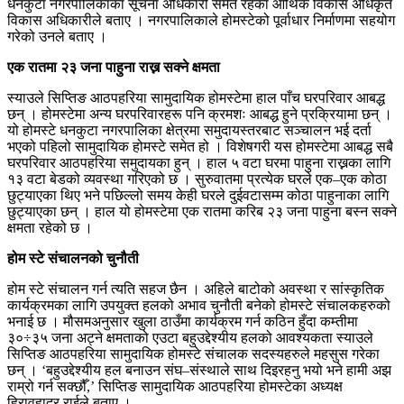
धनकुटा नगरपालिकाका सूचना अधिकारी समेत रहेका आर्थिक विकास अधिकृत
विकास अधिकारीले बताए । नगरपालिकाले होमस्टेको पूर्वाधार निर्माणमा सहयोग
गरेको उनले बताए ।
एक रातमा २३ जना पाहुना राख्न सक्ने क्षमता
स्याउले सिप्तिङ आठपहरिया सामुदायिक होमस्टेमा हाल पाँच घरपरिवार आबद्ध
छन् । होमस्टेमा अन्य घरपरिवारहरू पनि क्रमशः आबद्ध हुने प्रक्रियामा छन् ।
यो होमस्टे धनकुटा नगरपालिका क्षेत्रमा समुदायस्तरबाट सञ्चालन भई दर्ता
भएको पहिलो सामुदायिक होमस्टे समेत हो । विशेषगरी यस होमस्टेमा आबद्ध सबै
घरपरिवार आठपहरिया समुदायका हुन् । हाल ५ वटा घरमा पाहुना राख्नका लागि
१३ वटा बेडको व्यवस्था गरिएको छ । सुरुवातमा प्रत्येक घरले एक–एक कोठा
छुट्याएका थिए भने पछिल्लो समय केही घरले दुईवटासम्म कोठा पाहुनाका लागि
छुट्याएका छन् । हाल यो होमस्टेमा एक रातमा करिब २३ जना पाहुना बस्न सक्ने
क्षमता रहेको छ ।
होम स्टे संचालनको चुनौती
होम स्टे संचालन गर्न त्यति सहज छैन । अहिले बाटोको अवस्था र सांस्कृतिक
कार्यक्रमका लागि उपयुक्त हलको अभाव चुनौती बनेको होमस्टे संचालकहरुको
भनाई छ । मौसमअनुसार खुला ठाउँमा कार्यक्रम गर्न कठिन हुँदा कम्तीमा
३०÷३५ जना अट्ने क्षमताको एउटा बहुउद्देश्यीय हलको आवश्यकता स्याउले
सिप्तिङ आठपहरिया सामुदायिक होमस्टे संचालक सदस्यहरुले महसुस गरेका
छन् । ‘बहुउद्देश्यीय हल बनाउन संघ–संस्थाले साथ दिइरहनु भयो भने हामी अझ
राम्रो गर्न सक्छौँ,’ सिप्तिङ सामुदायिक आठपहरिया होमस्टेका अध्यक्ष
हिरावहादुर राईले बताए ।