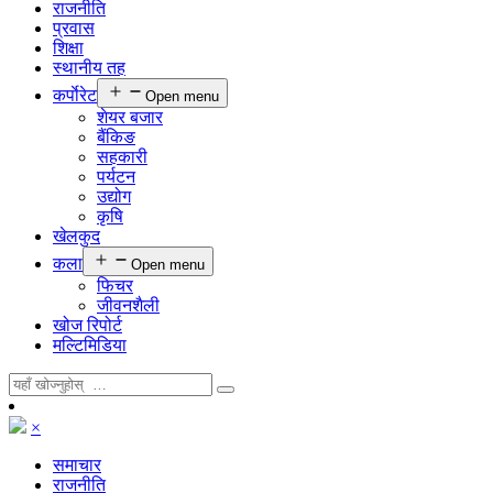
राजनीति
प्रवास
शिक्षा
स्थानीय तह
कर्पाेरेट
Open menu
शेयर बजार
बैंकिङ
सहकारी
पर्यटन
उद्योग
कृषि
खेलकुद
कला
Open menu
फिचर
जीवनशैली
खोज रिपोर्ट
मल्टिमिडिया
×
समाचार
राजनीति