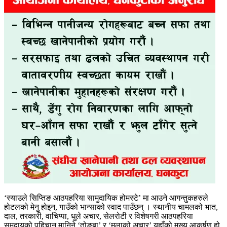
‘स्याउले सिप्तिङ आठपहरिया सामुदायिक होमस्टे’ मा आउने आगन्तुकहरुले
होटलको मेनु होइन, गाउँको भान्साको स्वाद पाउँछन् । स्थानीय चामलको भात,
दाल, तरकारी, वाचिप्पा, धुले अचार, सेलरोटी र विशेषगरी आठपहरिया
समुदायको पहिचान मानिने ‘तोङ्बा’ र ‘मुलाको अचार’ यहाँको मुख्य आकर्षण हो