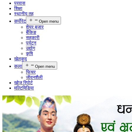
प्रवास
शिक्षा
स्थानीय तह
कर्पाेरेट
Open menu
शेयर बजार
बैंकिङ
सहकारी
पर्यटन
उद्योग
कृषि
खेलकुद
कला
Open menu
फिचर
जीवनशैली
खोज रिपोर्ट
मल्टिमिडिया