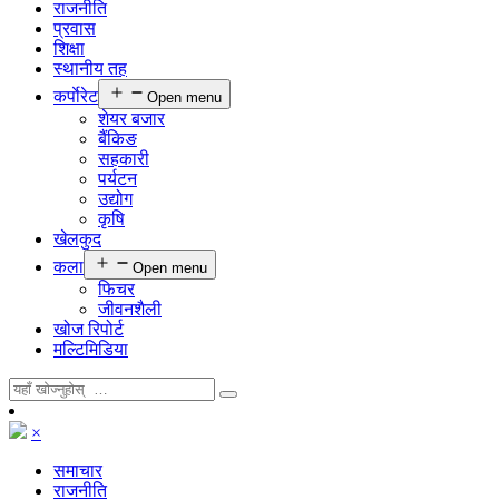
राजनीति
प्रवास
शिक्षा
स्थानीय तह
कर्पाेरेट
Open menu
शेयर बजार
बैंकिङ
सहकारी
पर्यटन
उद्योग
कृषि
खेलकुद
कला
Open menu
फिचर
जीवनशैली
खोज रिपोर्ट
मल्टिमिडिया
×
समाचार
राजनीति