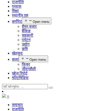
राजनीति
प्रवास
शिक्षा
स्थानीय तह
कर्पाेरेट
Open menu
शेयर बजार
बैंकिङ
सहकारी
पर्यटन
उद्योग
कृषि
खेलकुद
कला
Open menu
फिचर
जीवनशैली
खोज रिपोर्ट
मल्टिमिडिया
×
समाचार
राजनीति