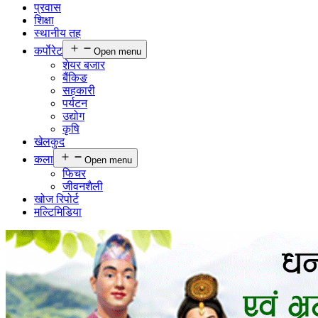
प्रवास
शिक्षा
स्थानीय तह
कर्पाेरेट
Open menu
शेयर बजार
बैंकिङ
सहकारी
पर्यटन
उद्योग
कृषि
खेलकुद
कला
Open menu
फिचर
जीवनशैली
खोज रिपोर्ट
मल्टिमिडिया