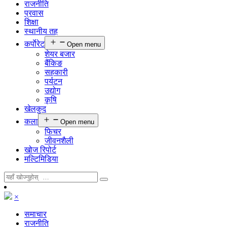
राजनीति
प्रवास
शिक्षा
स्थानीय तह
कर्पाेरेट
Open menu
शेयर बजार
बैंकिङ
सहकारी
पर्यटन
उद्योग
कृषि
खेलकुद
कला
Open menu
फिचर
जीवनशैली
खोज रिपोर्ट
मल्टिमिडिया
×
समाचार
राजनीति