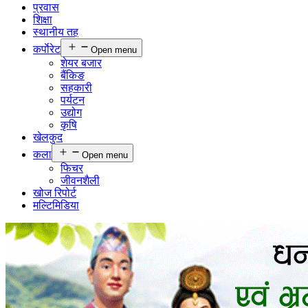
प्रवास
शिक्षा
स्थानीय तह
कर्पाेरेट
Open menu
शेयर बजार
बैंकिङ
सहकारी
पर्यटन
उद्योग
कृषि
खेलकुद
कला
Open menu
फिचर
जीवनशैली
खोज रिपोर्ट
मल्टिमिडिया