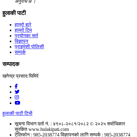
अनुरोध छ ।
हुलाकी पाटी
हाम्रो बारे
हाम्रो टिम
प्रयोगका सर्त
विज्ञापन
प्राइभेसी पोलिसी
सम्पर्क
सम्पादक
खगेन्द्र प्रसाद घिमिरे
हुलाकी पाटी टिभी
सूचना विभाग दर्ता नं. : ४९०८-२०८१/२०८२
© २०२५ सर्वाधिकार
सुरक्षित www.hulakipati.com
टेलिफोन : 985-2038774
विज्ञापनको लागि सम्पर्क : 985-2038774