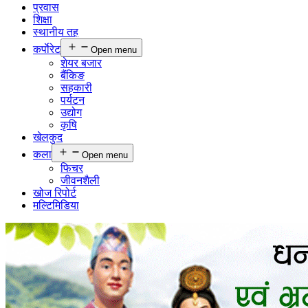
प्रवास
शिक्षा
स्थानीय तह
कर्पाेरेट
Open menu
शेयर बजार
बैंकिङ
सहकारी
पर्यटन
उद्योग
कृषि
खेलकुद
कला
Open menu
फिचर
जीवनशैली
खोज रिपोर्ट
मल्टिमिडिया