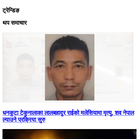
ट्रेन्डिङ
थप समाचार
धनकुटा टेकुनालाका लालबहादुर राईको मलेसियामा मृत्यु, शव नेपाल
ल्याउने प्रक्रिया सुरु