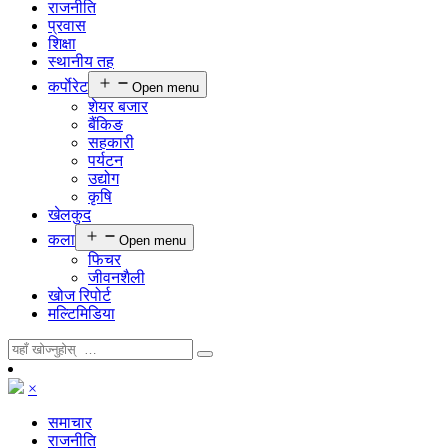
राजनीति
प्रवास
शिक्षा
स्थानीय तह
कर्पाेरेट
Open menu
शेयर बजार
बैंकिङ
सहकारी
पर्यटन
उद्योग
कृषि
खेलकुद
कला
Open menu
फिचर
जीवनशैली
खोज रिपोर्ट
मल्टिमिडिया
×
समाचार
राजनीति