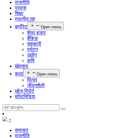
राजनीति
प्रवास
शिक्षा
स्थानीय तह
कर्पाेरेट
Open menu
शेयर बजार
बैंकिङ
सहकारी
पर्यटन
उद्योग
कृषि
खेलकुद
कला
Open menu
फिचर
जीवनशैली
खोज रिपोर्ट
मल्टिमिडिया
×
समाचार
राजनीति