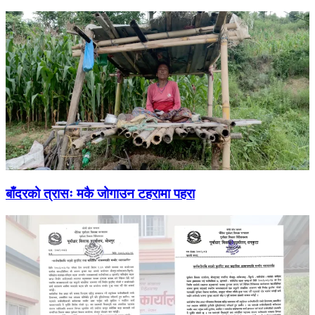
बाँदरको त्रासः मकै जोगाउन टहरामा पहरा