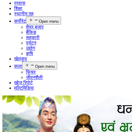
प्रवास
शिक्षा
स्थानीय तह
कर्पाेरेट
Open menu
शेयर बजार
बैंकिङ
सहकारी
पर्यटन
उद्योग
कृषि
खेलकुद
कला
Open menu
फिचर
जीवनशैली
खोज रिपोर्ट
मल्टिमिडिया