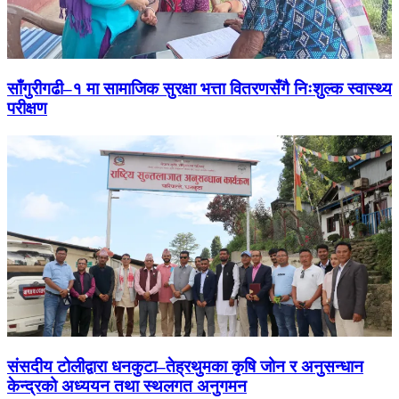
साँगुरीगढी–१ मा सामाजिक सुरक्षा भत्ता वितरणसँगै निःशुल्क स्वास्थ्य
परीक्षण
संसदीय टोलीद्वारा धनकुटा–तेह्रथुमका कृषि जोन र अनुसन्धान
केन्द्रको अध्ययन तथा स्थलगत अनुगमन