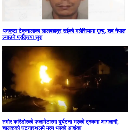
धनकुटा टेकुनालाका लालबहादुर राईको मलेसियामा मृत्यु, शव नेपाल
ल्याउने प्रक्रिया सुरु
तमोर करिडोरको फलामेटारमा दुर्घटना भएको ट्रकमा आगलागी,
चालकको घटनास्थलमै मृत्यु भएको आशंका