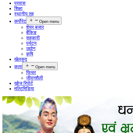
प्रवास
शिक्षा
स्थानीय तह
कर्पाेरेट
Open menu
शेयर बजार
बैंकिङ
सहकारी
पर्यटन
उद्योग
कृषि
खेलकुद
कला
Open menu
फिचर
जीवनशैली
खोज रिपोर्ट
मल्टिमिडिया