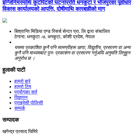
इन्जिनियरमाथि कुटपिटको घटनाप्रति धनकुटा र भोजपुरका पूर्वाधार
विकास कार्यालयको आपत्ति, दोषीमाथि कारबाहीको माग
बिश्रान्ति मिडिया एण्ड रिसर्च सेन्टर प्रा. लि द्वारा संचालित
ठेगाना: धनकुटा -७, धनकुटा, कोशी प्रदेश, नेपाल
यसमा प्रकाशित कुनै पनि सामग्रीहरू छापा, विद्युतीय, प्रसारण वा अन्य
कुनै पनि माध्यमबाट पुनः प्रकाशन वा प्रसारण गर्नुअघि अनुमति लिनुहुन
अनुरोध छ ।
हुलाकी पाटी
हाम्रो बारे
हाम्रो टिम
प्रयोगका सर्त
विज्ञापन
प्राइभेसी पोलिसी
सम्पर्क
सम्पादक
खगेन्द्र प्रसाद घिमिरे