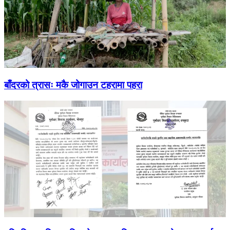
बाँदरको त्रासः मकै जोगाउन टहरामा पहरा