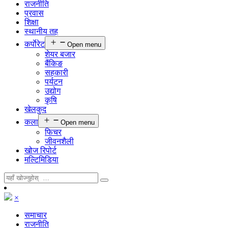
राजनीति
प्रवास
शिक्षा
स्थानीय तह
कर्पाेरेट
Open menu
शेयर बजार
बैंकिङ
सहकारी
पर्यटन
उद्योग
कृषि
खेलकुद
कला
Open menu
फिचर
जीवनशैली
खोज रिपोर्ट
मल्टिमिडिया
×
समाचार
राजनीति