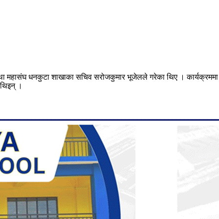
्था महासंघ धनकुटा शाखाका सचिव सरोजकुमार भूजेलले गरेका थिए । कार्यक्रममा श
 थिइन् ।