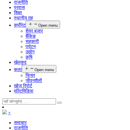
राजनीति
प्रवास
शिक्षा
स्थानीय तह
कर्पाेरेट
Open menu
शेयर बजार
बैंकिङ
सहकारी
पर्यटन
उद्योग
कृषि
खेलकुद
कला
Open menu
फिचर
जीवनशैली
खोज रिपोर्ट
मल्टिमिडिया
×
समाचार
राजनीति