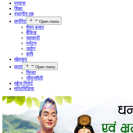
प्रवास
शिक्षा
स्थानीय तह
कर्पाेरेट
Open menu
शेयर बजार
बैंकिङ
सहकारी
पर्यटन
उद्योग
कृषि
खेलकुद
कला
Open menu
फिचर
जीवनशैली
खोज रिपोर्ट
मल्टिमिडिया