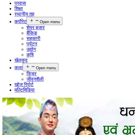
प्रवास
शिक्षा
स्थानीय तह
कर्पाेरेट
Open menu
शेयर बजार
बैंकिङ
सहकारी
पर्यटन
उद्योग
कृषि
खेलकुद
कला
Open menu
फिचर
जीवनशैली
खोज रिपोर्ट
मल्टिमिडिया