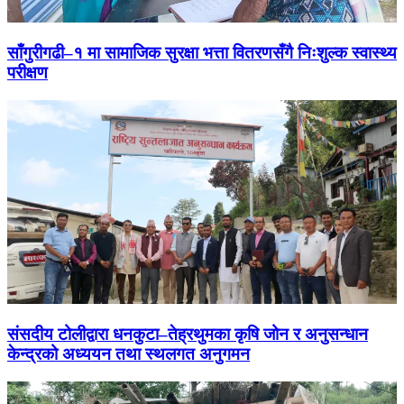
साँगुरीगढी–१ मा सामाजिक सुरक्षा भत्ता वितरणसँगै निःशुल्क स्वास्थ्य
परीक्षण
संसदीय टोलीद्वारा धनकुटा–तेह्रथुमका कृषि जोन र अनुसन्धान
केन्द्रको अध्ययन तथा स्थलगत अनुगमन