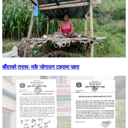
बाँदरको त्रासः मकै जोगाउन टहरामा पहरा