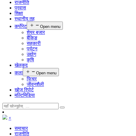
राजनीति
प्रवास
शिक्षा
स्थानीय तह
कर्पाेरेट
Open menu
शेयर बजार
बैंकिङ
सहकारी
पर्यटन
उद्योग
कृषि
खेलकुद
कला
Open menu
फिचर
जीवनशैली
खोज रिपोर्ट
मल्टिमिडिया
×
समाचार
राजनीति