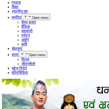
प्रवास
शिक्षा
स्थानीय तह
कर्पाेरेट
Open menu
शेयर बजार
बैंकिङ
सहकारी
पर्यटन
उद्योग
कृषि
खेलकुद
कला
Open menu
फिचर
जीवनशैली
खोज रिपोर्ट
मल्टिमिडिया