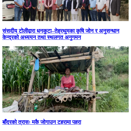
संसदीय टोलीद्वारा धनकुटा–तेह्रथुमका कृषि जोन र अनुसन्धान
केन्द्रको अध्ययन तथा स्थलगत अनुगमन
बाँदरको त्रासः मकै जोगाउन टहरामा पहरा