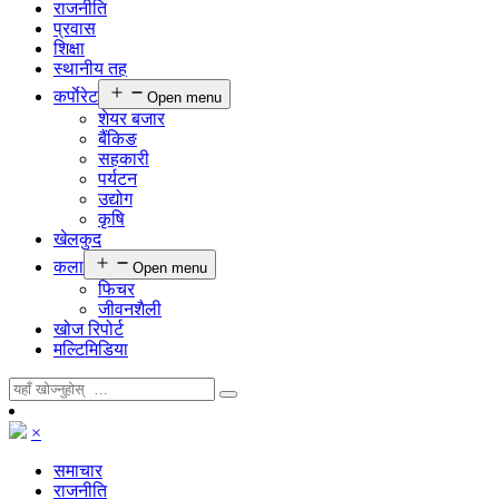
राजनीति
प्रवास
शिक्षा
स्थानीय तह
कर्पाेरेट
Open menu
शेयर बजार
बैंकिङ
सहकारी
पर्यटन
उद्योग
कृषि
खेलकुद
कला
Open menu
फिचर
जीवनशैली
खोज रिपोर्ट
मल्टिमिडिया
×
समाचार
राजनीति