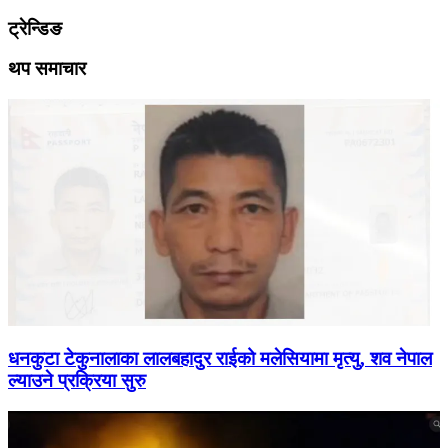
ट्रेन्डिङ
थप समाचार
धनकुटा टेकुनालाका लालबहादुर राईको मलेसियामा मृत्यु, शव नेपाल
ल्याउने प्रक्रिया सुरु