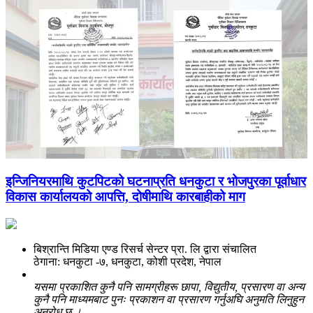
इन्जिनियरमाथि कुटपिटको घटनाप्रति धनकुटा र भोजपुरका पूर्वाधार
विकास कार्यालयको आपत्ति, दोषीमाथि कारबाहीको माग
बिश्रान्ति मिडिया एण्ड रिसर्च सेन्टर प्रा. लि द्वारा संचालित
ठेगाना: धनकुटा -७, धनकुटा, कोशी प्रदेश, नेपाल
यसमा प्रकाशित कुनै पनि सामग्रीहरू छापा, विद्युतीय, प्रसारण वा अन्य
कुनै पनि माध्यमबाट पुनः प्रकाशन वा प्रसारण गर्नुअघि अनुमति लिनुहुन
अनुरोध छ ।