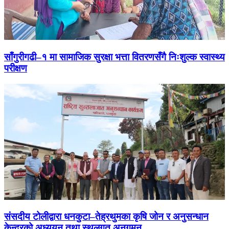
साँगुरीगढी–१ मा सामाजिक सुरक्षा भत्ता वितरणसँगै निःशुल्क स्वास्थ्य
परीक्षण
संसदीय टोलीद्वारा धनकुटा–तेह्रथुमका कृषि जोन र अनुसन्धान
केन्द्रको अध्ययन तथा स्थलगत अनुगमन