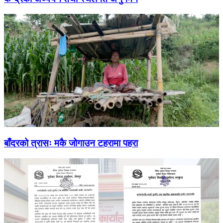
बाँदरको त्रासः मकै जोगाउन टहरामा पहरा