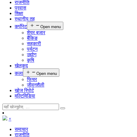
राजनीति
प्रवास
शिक्षा
स्थानीय तह
कर्पाेरेट
Open menu
शेयर बजार
बैंकिङ
सहकारी
पर्यटन
उद्योग
कृषि
खेलकुद
कला
Open menu
फिचर
जीवनशैली
खोज रिपोर्ट
मल्टिमिडिया
×
समाचार
राजनीति