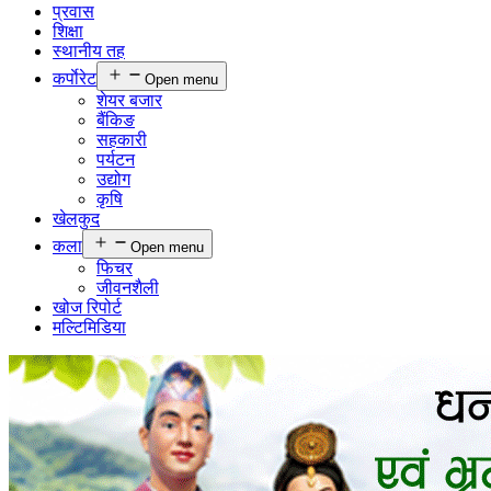
प्रवास
शिक्षा
स्थानीय तह
कर्पाेरेट
Open menu
शेयर बजार
बैंकिङ
सहकारी
पर्यटन
उद्योग
कृषि
खेलकुद
कला
Open menu
फिचर
जीवनशैली
खोज रिपोर्ट
मल्टिमिडिया