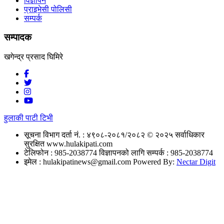
विज्ञापन
प्राइभेसी पोलिसी
सम्पर्क
सम्पादक
खगेन्द्र प्रसाद घिमिरे
हुलाकी पाटी टिभी
सूचना विभाग दर्ता नं. : ४९०८-२०८१/२०८२
© २०२५ सर्वाधिकार
सुरक्षित www.hulakipati.com
टेलिफोन : 985-2038774
विज्ञापनको लागि सम्पर्क : 985-2038774
इमेल :
hulakipatinews@gmail.com
Powered By:
Nectar Digit