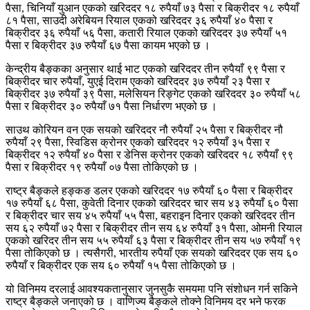
पैसा, चिनियाँ युआन एकको खरिददर १८ रुपैयाँ ७३ पैसा र बिक्रीदर १८ रुपैयाँ
८१ पैसा, साउदी अरेबियन रियाल एकको खरिददर ३६ रुपैयाँ ४० पैसा र
बिक्रीदर ३६ रुपैयाँ ५६ पैसा, कतारी रियाल एकको खरिददर ३७ रुपैयाँ ५१
पैसा र बिक्रीदर ३७ रुपैयाँ ६७ पैसा कायम भएको छ ।
केन्द्रीय बैङ्कका अनुसार थाई भाट एकको खरिददर तीन रुपैयाँ ९९ पैसा र
बिक्रीदर चार रुपैयाँ, युएई दिराम एकको खरिददर ३७ रुपैयाँ २३ पैसा र
बिक्रीदर ३७ रुपैयाँ ३९ पैसा, मलेसियन रिङ्गेट एकको खरिददर ३० रुपैयाँ ५८
पैसा र बिक्रीदर ३० रुपैयाँ ७१ पैसा निर्धारण भएको छ ।
साउथ कोरियन वन एक सयको खरिददर नौ रुपैयाँ २५ पैसा र बिक्रीदर नौ
रुपैयाँ २९ पैसा, स्विडिस क्रोनर एकको खरिददर १२ रुपैयाँ ३५ पैसा र
बिक्रीदर १२ रुपैयाँ ४० पैसा र डेनिस क्रोनर एकको खरिददर १८ रुपैयाँ ९९
पैसा र बिक्रीदर १९ रुपैयाँ ०७ पैसा तोकिएको छ ।
राष्ट्र बैङ्कले हङ्कङ डलर एकको खरिददर १७ रुपैयाँ ६० पैसा र बिक्रीदर
१७ रुपैयाँ ६८ पैसा, कुवेती दिनार एकको खरिददर चार सय ४३ रुपैयाँ ६० पैसा
र बिक्रीदर चार सय ४५ रुपैयाँ ५५ पैसा, बहराइन दिनार एकको खरिददर तीन
सय ६२ रुपैयाँ ७२ पैसा र बिक्रीदर तीन सय ६४ रुपैयाँ ३१ पैसा, ओमनी रियाल
एकको खरिदर तीन सय ५५ रुपैयाँ ६३ पैसा र बिक्रीदर तीन सय ५७ रुपैयाँ १९
पैसा तोकिएको छ । त्यसैगरी, भारतीय रुपैयाँ एक सयको खरिददर एक सय ६०
रुपैयाँ र बिक्रीदर एक सय ६० रुपैयाँ १५ पैसा तोकिएको छ ।
यो विनिमय दरलाई आवश्यकतानुसार जुनसुकै समयमा पनि संशोधन गर्न सकिने
राष्ट्र बैङ्कले जनाएको छ । वाणिज्य बैङ्कले तोक्ने विनिमय दर भने फरक