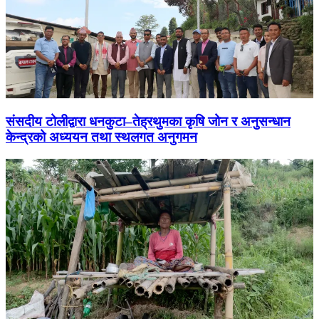
संसदीय टोलीद्वारा धनकुटा–तेह्रथुमका कृषि जोन र अनुसन्धान
केन्द्रको अध्ययन तथा स्थलगत अनुगमन