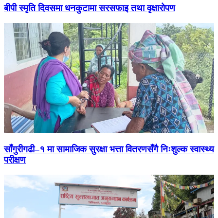
बीपी स्मृति दिवसमा धनकुटामा सरसफाइ तथा वृक्षारोपण
साँगुरीगढी–१ मा सामाजिक सुरक्षा भत्ता वितरणसँगै निःशुल्क स्वास्थ्य
परीक्षण