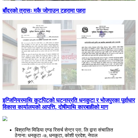
बाँदरको त्रासः मकै जोगाउन टहरामा पहरा
इन्जिनियरमाथि कुटपिटको घटनाप्रति धनकुटा र भोजपुरका पूर्वाधार
विकास कार्यालयको आपत्ति, दोषीमाथि कारबाहीको माग
बिश्रान्ति मिडिया एण्ड रिसर्च सेन्टर प्रा. लि द्वारा संचालित
ठेगाना: धनकुटा -७, धनकुटा, कोशी प्रदेश, नेपाल