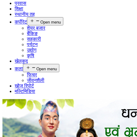
प्रवास
शिक्षा
स्थानीय तह
कर्पाेरेट
Open menu
शेयर बजार
बैंकिङ
सहकारी
पर्यटन
उद्योग
कृषि
खेलकुद
कला
Open menu
फिचर
जीवनशैली
खोज रिपोर्ट
मल्टिमिडिया