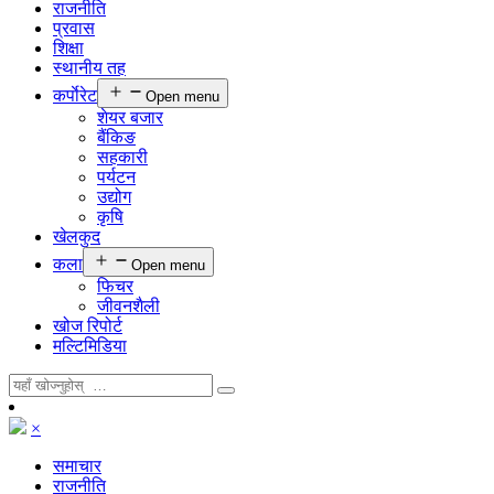
राजनीति
प्रवास
शिक्षा
स्थानीय तह
कर्पाेरेट
Open menu
शेयर बजार
बैंकिङ
सहकारी
पर्यटन
उद्योग
कृषि
खेलकुद
कला
Open menu
फिचर
जीवनशैली
खोज रिपोर्ट
मल्टिमिडिया
×
समाचार
राजनीति