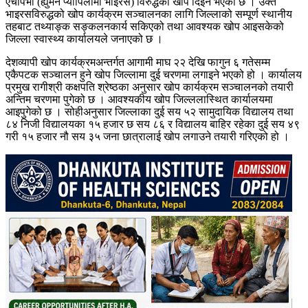
एचपिभी (ह्युमन प्यापिलोमा भाइरस) विरुद्धको खोप दिइने भएको छ । उक्त
भाइरसविरुद्धको खोप कार्यक्रम सञ्चालनका लागि जिल्लाको सम्पूर्ण स्थानीय
तहबाट तथ्याङ्क सङ्कलनकार्य सकिएको तथा आवश्यक खोप आइसकेको
जिल्ला स्वास्थ्य कार्यालयले जनाएको छ ।
देशव्यापी खोप कार्यक्रमअन्तर्गत आगामी माघ २२ देखि फागुन ६ गतेसम्म
एकैपटक सञ्चालन हुने खोप जिल्लामा दुई चरणमा लगाइने भएको हो । कार्यालय
प्रमुख रागीश्री कक्षपति श्रेष्ठका अनुसार खोप कार्यक्रम सञ्चालनको तयारी
अन्तिम चरणमा पुगेको छ । आवश्यकीय खोप जिल्ललास्थित कार्यालयमा
आइपुगेको छ । सोहीअनुसार जिल्लाका दुई सय ५२ सामुदायिक विद्यालय तथा
८४ निजी विद्यालयका १५ हजार छ सय ८६ र विद्यालय बाहिर रहेका दुई सय ४९
गरी १५ हजार नौ सय ३५ जना छात्रालाई खोप लगाउने तयारी गरिएको हो ।