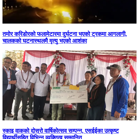
तमोर करिडोरको फलामेटारमा दुर्घटना भएको ट्रकमा आगलागी,
चालकको घटनास्थलमै मृत्यु भएको आशंका
स्काइ वाकको दोस्रो वार्षिकोत्सव सम्पन्न, एसईईका उत्कृष्ट
विद्यार्थीसहित विभिन्न व्यक्तित्व सम्मानित