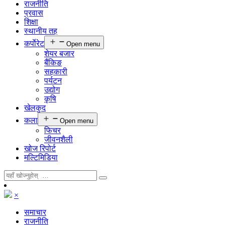
राजनीति
प्रवास
शिक्षा
स्थानीय तह
कर्पाेरेट
Open menu
शेयर बजार
बैंकिङ
सहकारी
पर्यटन
उद्योग
कृषि
खेलकुद
कला
Open menu
फिचर
जीवनशैली
खोज रिपोर्ट
मल्टिमिडिया
×
समाचार
राजनीति