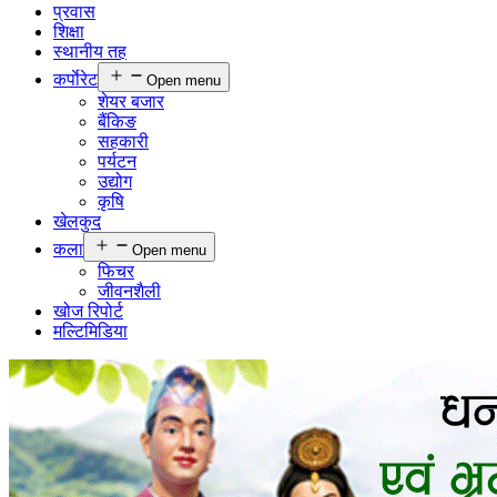
प्रवास
शिक्षा
स्थानीय तह
कर्पाेरेट
Open menu
शेयर बजार
बैंकिङ
सहकारी
पर्यटन
उद्योग
कृषि
खेलकुद
कला
Open menu
फिचर
जीवनशैली
खोज रिपोर्ट
मल्टिमिडिया