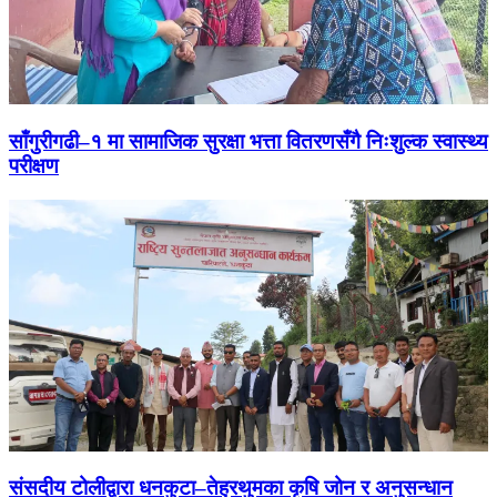
साँगुरीगढी–१ मा सामाजिक सुरक्षा भत्ता वितरणसँगै निःशुल्क स्वास्थ्य
परीक्षण
संसदीय टोलीद्वारा धनकुटा–तेह्रथुमका कृषि जोन र अनुसन्धान