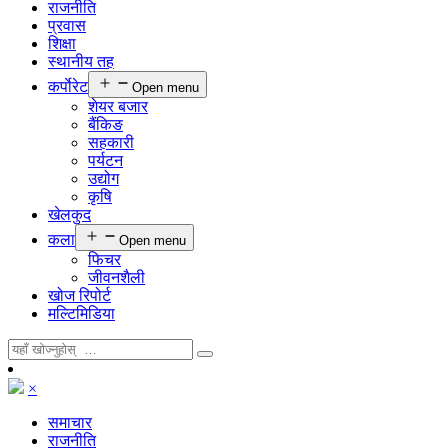
राजनीति
प्रवास
शिक्षा
स्थानीय तह
कर्पाेरेट
Open menu
शेयर बजार
बैंकिङ
सहकारी
पर्यटन
उद्योग
कृषि
खेलकुद
कला
Open menu
फिचर
जीवनशैली
खोज रिपोर्ट
मल्टिमिडिया
×
समाचार
राजनीति