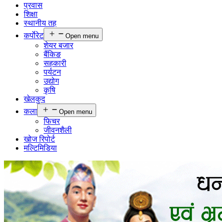
प्रवास
शिक्षा
स्थानीय तह
कर्पाेरेट
Open menu
शेयर बजार
बैंकिङ
सहकारी
पर्यटन
उद्योग
कृषि
खेलकुद
कला
Open menu
फिचर
जीवनशैली
खोज रिपोर्ट
मल्टिमिडिया