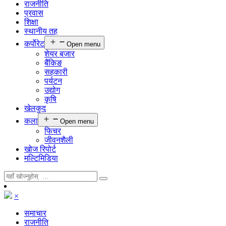
राजनीति
प्रवास
शिक्षा
स्थानीय तह
कर्पाेरेट
Open menu
शेयर बजार
बैंकिङ
सहकारी
पर्यटन
उद्योग
कृषि
खेलकुद
कला
Open menu
फिचर
जीवनशैली
खोज रिपोर्ट
मल्टिमिडिया
×
समाचार
राजनीति