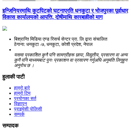
इन्जिनियरमाथि कुटपिटको घटनाप्रति धनकुटा र भोजपुरका पूर्वाधार
विकास कार्यालयको आपत्ति, दोषीमाथि कारबाहीको माग
बिश्रान्ति मिडिया एण्ड रिसर्च सेन्टर प्रा. लि द्वारा संचालित
ठेगाना: धनकुटा -७, धनकुटा, कोशी प्रदेश, नेपाल
यसमा प्रकाशित कुनै पनि सामग्रीहरू छापा, विद्युतीय, प्रसारण वा अन्य
कुनै पनि माध्यमबाट पुनः प्रकाशन वा प्रसारण गर्नुअघि अनुमति लिनुहुन
अनुरोध छ ।
हुलाकी पाटी
हाम्रो बारे
हाम्रो टिम
प्रयोगका सर्त
विज्ञापन
प्राइभेसी पोलिसी
सम्पर्क
सम्पादक