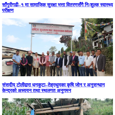
साँगुरीगढी–१ मा सामाजिक सुरक्षा भत्ता वितरणसँगै निःशुल्क स्वास्थ्य
परीक्षण
संसदीय टोलीद्वारा धनकुटा–तेह्रथुमका कृषि जोन र अनुसन्धान
केन्द्रको अध्ययन तथा स्थलगत अनुगमन