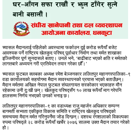
च्यासल मैदानलाई पहिलेको अवस्थामा फर्काउन दुई करोड रूपैयाँ बजेट
आवश्यक पर्ने राष्ट्रिय खेलकुद परिषद् पूर्वाधार निर्माण तथा मर्मत शाखाका
इञ्जिनीयर पूर्ण सुनदासले बताए। उनले भने, ‘बाढीबाट भएको क्षति र मर्मतको
लागतबारे अध्ययन गरी प्रतिवेदन तयार गरेका छौँ।’
च्यासल फुटबल क्लबका अध्यक्ष रमेश बेञ्जनकार ललितपुर महानगरपालिका–९
वडा कार्यालयको सहयोगमा मैदान व्यवस्थापनको प्रयास भएको बताउँछन्।
मैदान मर्मतमा अखिल नेपाल फुटबल संघलगायत सरकोकार भएकाहरु मौन
रहेकामा उनी दुःखी छन्। खेलकुद परिषद्सँग १० लाख रूपैयाँ माग गरेपनि
हालसम्म निर्णय नभएको उनको भनाइ छ।
ललितपुर महानगरपालिका–९ का वडाध्यक्ष राजु महर्जन अधिकार सम्पन्न
बागमती सभ्यता एकीकृत विकास समिति र राष्ट्रिय खेलकुद परिषद्को
समन्वयमा मैदान मर्मत गरिनुपर्नेमा जोड दिन्छन्। दशरथ रंगशालाको विकल्पका
रुपमा परिषद्ले २८ करोड रूपैयाँ खर्चेर २०७६ सालमा उक्त मैदान तयार गरेको
हो।