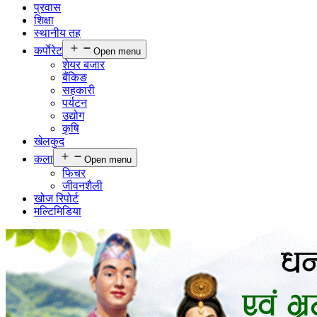
प्रवास
शिक्षा
स्थानीय तह
कर्पाेरेट
Open menu
शेयर बजार
बैंकिङ
सहकारी
पर्यटन
उद्योग
कृषि
खेलकुद
कला
Open menu
फिचर
जीवनशैली
खोज रिपोर्ट
मल्टिमिडिया