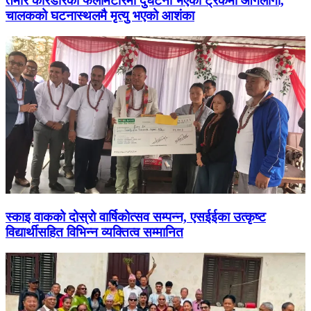
तमोर करिडोरको फलामेटारमा दुर्घटना भएको ट्रकमा आगलागी,
चालकको घटनास्थलमै मृत्यु भएको आशंका
स्काइ वाकको दोस्रो वार्षिकोत्सव सम्पन्न, एसईईका उत्कृष्ट
विद्यार्थीसहित विभिन्न व्यक्तित्व सम्मानित