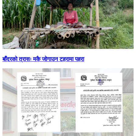
बाँदरको त्रासः मकै जोगाउन टहरामा पहरा