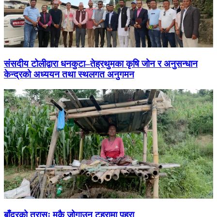
संसदीय टोलीद्वारा धनकुटा–तेह्रथुमका कृषि जोन र अनुसन्धान
केन्द्रको अध्ययन तथा स्थलगत अनुगमन
बाँदरको त्रासः मकै जोगाउन टहरामा पहरा