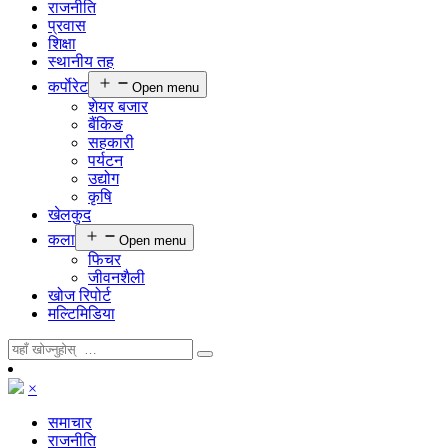
राजनीति
प्रवास
शिक्षा
स्थानीय तह
कर्पाेरेट
Open menu
शेयर बजार
बैंकिङ
सहकारी
पर्यटन
उद्योग
कृषि
खेलकुद
कला
Open menu
फिचर
जीवनशैली
खोज रिपोर्ट
मल्टिमिडिया
×
समाचार
राजनीति