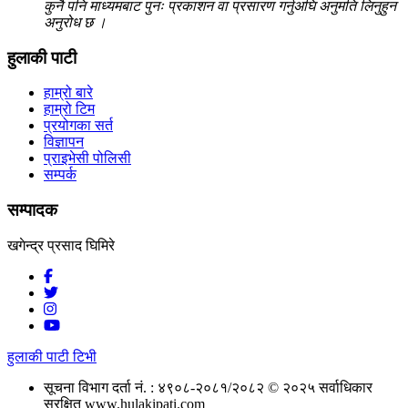
कुनै पनि माध्यमबाट पुनः प्रकाशन वा प्रसारण गर्नुअघि अनुमति लिनुहुन
अनुरोध छ ।
हुलाकी पाटी
हाम्रो बारे
हाम्रो टिम
प्रयोगका सर्त
विज्ञापन
प्राइभेसी पोलिसी
सम्पर्क
सम्पादक
खगेन्द्र प्रसाद घिमिरे
हुलाकी पाटी टिभी
सूचना विभाग दर्ता नं. : ४९०८-२०८१/२०८२
© २०२५ सर्वाधिकार
सुरक्षित www.hulakipati.com