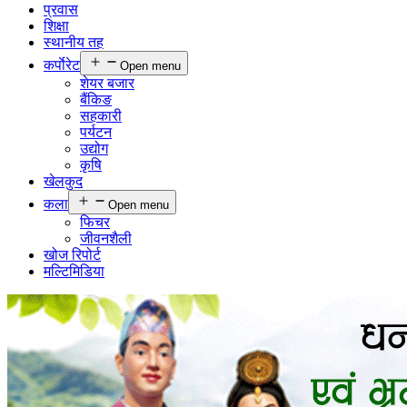
प्रवास
शिक्षा
स्थानीय तह
कर्पाेरेट
Open menu
शेयर बजार
बैंकिङ
सहकारी
पर्यटन
उद्योग
कृषि
खेलकुद
कला
Open menu
फिचर
जीवनशैली
खोज रिपोर्ट
मल्टिमिडिया