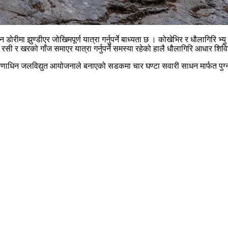
डोरीमा झुण्डीएर जोखिमपूर्ण यात्रा गर्नुपर्ने बाध्यता छ । कोखेभिर र धौलागिरि भ्
सी र खरको गाँज समाएर यात्रा गर्नुपर्ने समस्या रहेको हालै धौलागिरि आधार शिविर
माणाधिन जलविद्युत आयोजनाले बनाएको सडकमा चार घण्टा सवारी साधन मार्फत पुग्न सक