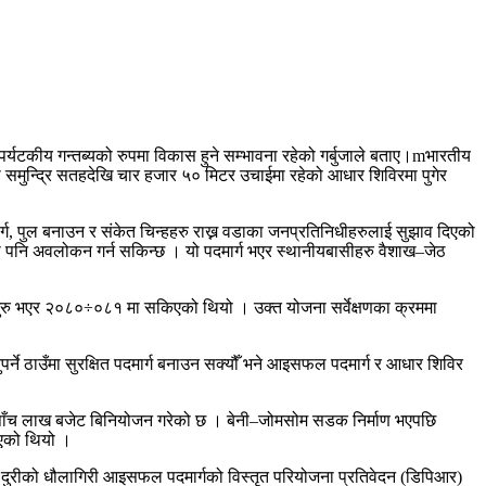
 पर्यटकीय गन्तब्यको रुपमा विकास हुने सम्भावना रहेको गर्बुजाले बताए।mभारतीय
ा समुन्द्रि सतहदेखि चार हजार ५० मिटर उचाईमा रहेको आधार शिविरमा पुगेर
ार्ग, पुल बनाउन र संकेत चिन्हहरु राख्न वडाका जनप्रतिनिधीहरुलाई सुझाव दिएको
 पनि अवलोकन गर्न सकिन्छ । यो पदमार्ग भएर स्थानीयबासीहरु वैशाख–जेठ
ुरु भएर २०८०÷०८१ मा सकिएको थियो । उक्त योजना सर्वेक्षणका क्रममा
ुपर्ने ठाउँमा सुरक्षित पदमार्ग बनाउन सक्यौँ भने आइसफल पदमार्ग र आधार शिविर
। पाँच लाख बजेट बिनियोजन गरेको छ । बेनी–जोमसोम सडक निर्माण भएपछि
भएको थियो ।
मिटर दुरीको धौलागिरी आइसफल पदमार्गको विस्तृत परियोजना प्रतिवेदन (डिपिआर)