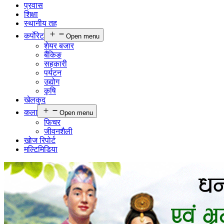
प्रवास
शिक्षा
स्थानीय तह
कर्पाेरेट
Open menu
शेयर बजार
बैंकिङ
सहकारी
पर्यटन
उद्योग
कृषि
खेलकुद
कला
Open menu
फिचर
जीवनशैली
खोज रिपोर्ट
मल्टिमिडिया