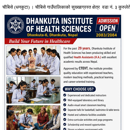
चाैबिसे (धनकुटा) । चाैबिसे गाउँपालिकाको सुख्खाग्रस्त क्षेत्र वडा नं. ३ कुरु