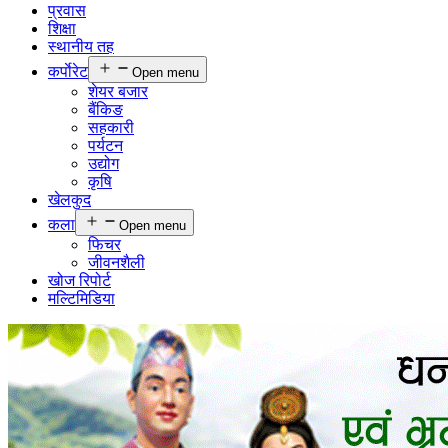
प्रवास
शिक्षा
स्थानीय तह
कर्पाेरेट
Open menu
शेयर बजार
बैंकिङ
सहकारी
पर्यटन
उद्योग
कृषि
खेलकुद
कला
Open menu
फिचर
जीवनशैली
खोज रिपोर्ट
मल्टिमिडिया