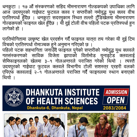
धनकुटा । १७ औं संस्करणको सहिद भीमनारायण गोल्डकपको उपाधिका लागि
आज उदयपुरको गाईघाट फुटवल क्लव र सप्तरीको नमोवुद्ध युथ क्लव वीच
प्रतिस्पर्धा हुँदैछ । धनकुटा सदरमुकाम स्थित तल्लो टुँडिखेलमा भीमनारायण
गोल्डकपको फाइनल खेल हुँदैछ । यी दुई टोली वीच पहिलो पटक प्रतिस्पर्धा हुन
लागेको हो ।
प्रतियोगितामा उत्कृष्ट खेल प्रदर्शन गर्दै फाइनल यात्रा तय गरेका यी दुई टिम
विचको प्रतिस्पर्धा रोमाञ्चक हुने अनुमान गरिएको छ ।
पहिलो पटक सहभागिता जनाउँदै फाइनल पुगेको सप्तरीको नमोवुद्ध युथ क्लवले
गतसंस्करणको साविक विजेता झापाको विर्तामोड युनाइटेड क्लवलाई
सेमिफाइनलको खेलमा ३–१ गोलअन्तरले पराजित गरेको थियो । त्यस्तै
उदयपुरको गाईघाट फुटवल क्लवले विभागीय टोली सशस्त्र प्रहरी वलको
एपिएफ क्लवलाई २–१ गोलअन्तरले पराजित गर्दै फाइनलमा स्थान बनाएको
थियो ।