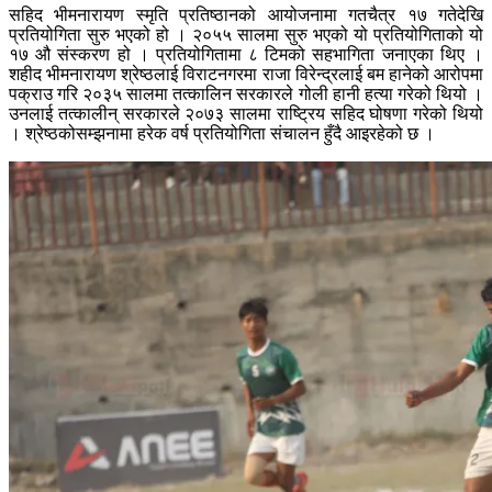
सहिद भीमनारायण स्मृति प्रतिष्ठानको आयोजनामा गतचैत्र १७ गतेदेखि
प्रतियोगिता सुरु भएको हो । २०५५ सालमा सुरु भएको यो प्रतियोगिताको यो
१७ औ संस्करण हो । प्रतियोगितामा ८ टिमको सहभागिता जनाएका थिए ।
शहीद भीमनारायण श्रेष्ठलाई विराटनगरमा राजा विरेन्द्रलाई बम हानेको आरोपमा
पक्राउ गरि २०३५ सालमा तत्कालिन सरकारले गोली हानी हत्या गरेको थियो ।
उनलाई तत्कालीन् सरकारले २०७३ सालमा राष्ट्रिय सहिद घोषणा गरेको थियो
। श्रेष्ठकोसम्झनामा हरेक वर्ष प्रतियोगिता संचालन हुँदै आइरहेको छ ।