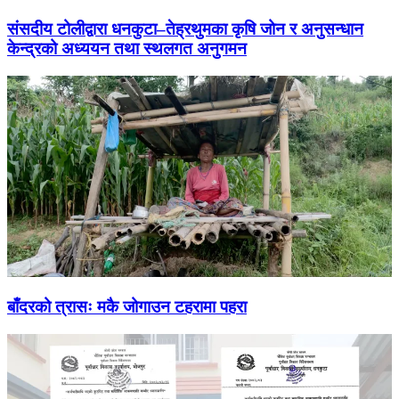
संसदीय टोलीद्वारा धनकुटा–तेह्रथुमका कृषि जोन र अनुसन्धान
केन्द्रको अध्ययन तथा स्थलगत अनुगमन
बाँदरको त्रासः मकै जोगाउन टहरामा पहरा