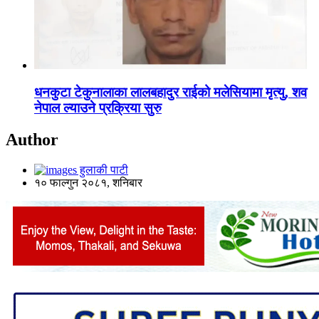
धनकुटा टेकुनालाका लालबहादुर राईको मलेसियामा मृत्यु, शव
नेपाल ल्याउने प्रक्रिया सुरु
Author
हुलाकी पाटी
१० फाल्गुन २०८१, शनिबार