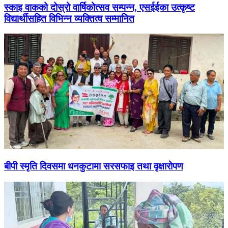
स्काइ वाकको दोस्रो वार्षिकोत्सव सम्पन्न, एसईईका उत्कृष्ट
विद्यार्थीसहित विभिन्न व्यक्तित्व सम्मानित
बीपी स्मृति दिवसमा धनकुटामा सरसफाइ तथा वृक्षारोपण