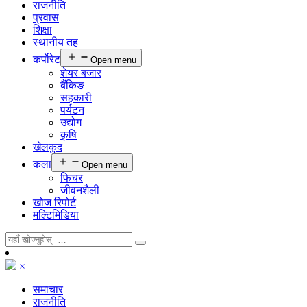
राजनीति
प्रवास
शिक्षा
स्थानीय तह
कर्पाेरेट
Open menu
शेयर बजार
बैंकिङ
सहकारी
पर्यटन
उद्योग
कृषि
खेलकुद
कला
Open menu
फिचर
जीवनशैली
खोज रिपोर्ट
मल्टिमिडिया
×
समाचार
राजनीति