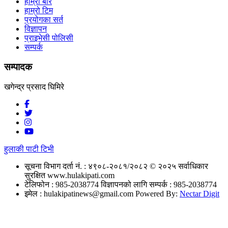
हाम्रो बारे
हाम्रो टिम
प्रयोगका सर्त
विज्ञापन
प्राइभेसी पोलिसी
सम्पर्क
सम्पादक
खगेन्द्र प्रसाद घिमिरे
हुलाकी पाटी टिभी
सूचना विभाग दर्ता नं. : ४९०८-२०८१/२०८२
© २०२५ सर्वाधिकार
सुरक्षित www.hulakipati.com
टेलिफोन : 985-2038774
विज्ञापनको लागि सम्पर्क : 985-2038774
इमेल :
hulakipatinews@gmail.com
Powered By:
Nectar Digit