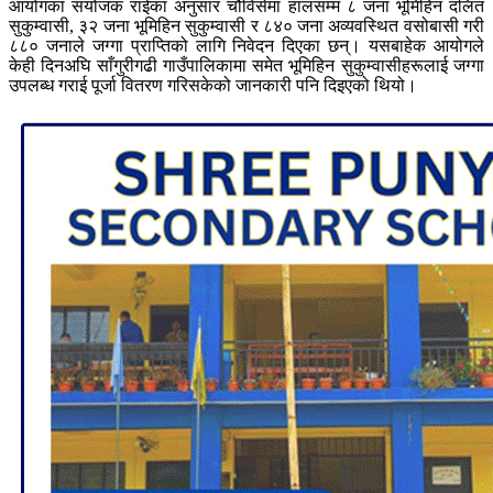
आयोगका संयोजक राईका अनुसार चौविसेमा हालसम्म ८ जना भूमिहिन दलित
सुकुम्वासी, ३२ जना भूमिहिन सुकुम्वासी र ८४० जना अव्यवस्थित वसोबासी गरी
८८० जनाले जग्गा प्राप्तिको लागि निवेदन दिएका छन्। यसबाहेक आयोगले
केही दिनअघि साँगुरीगढी गाउँपालिकामा समेत भूमिहिन सुकुम्वासीहरूलाई जग्गा
उपलब्ध गराई पूर्जा वितरण गरिसकेको जानकारी पनि दिइएको थियो।