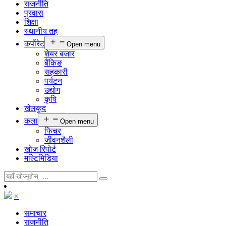
राजनीति
प्रवास
शिक्षा
स्थानीय तह
कर्पाेरेट
Open menu
शेयर बजार
बैंकिङ
सहकारी
पर्यटन
उद्योग
कृषि
खेलकुद
कला
Open menu
फिचर
जीवनशैली
खोज रिपोर्ट
मल्टिमिडिया
×
समाचार
राजनीति