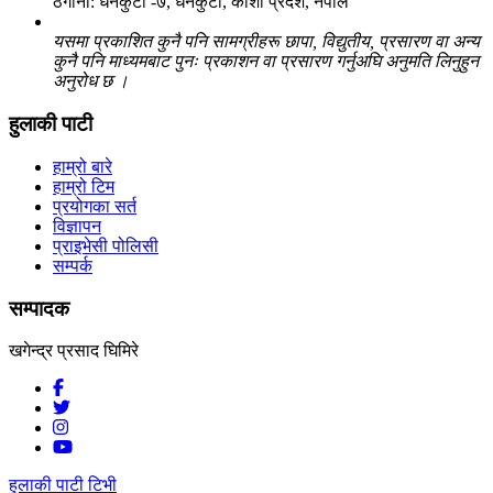
ठेगाना: धनकुटा -७, धनकुटा, कोशी प्रदेश, नेपाल
यसमा प्रकाशित कुनै पनि सामग्रीहरू छापा, विद्युतीय, प्रसारण वा अन्य
कुनै पनि माध्यमबाट पुनः प्रकाशन वा प्रसारण गर्नुअघि अनुमति लिनुहुन
अनुरोध छ ।
हुलाकी पाटी
हाम्रो बारे
हाम्रो टिम
प्रयोगका सर्त
विज्ञापन
प्राइभेसी पोलिसी
सम्पर्क
सम्पादक
खगेन्द्र प्रसाद घिमिरे
हुलाकी पाटी टिभी