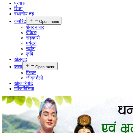
प्रवास
शिक्षा
स्थानीय तह
कर्पाेरेट
Open menu
शेयर बजार
बैंकिङ
सहकारी
पर्यटन
उद्योग
कृषि
खेलकुद
कला
Open menu
फिचर
जीवनशैली
खोज रिपोर्ट
मल्टिमिडिया