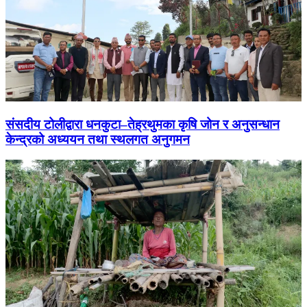
संसदीय टोलीद्वारा धनकुटा–तेह्रथुमका कृषि जोन र अनुसन्धान
केन्द्रको अध्ययन तथा स्थलगत अनुगमन