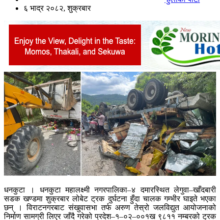
६ भाद्र २०८२, शुक्रबार
धनकुटा । धनकुटा महालक्ष्मी नगरपालिका–४ दमारस्थित लेगुवा–खाँदबारी
सडक खण्डमा शुक्रबार लोबेट ट्रक दुर्घटना हुँदा चालक गम्भीर घाइते भएका
छन् । विराटनगरबाट संखुवासभा तर्फ अरुण तेस्रो जलविद्युत आयोजनाको
निर्माण सामग्री लिएर जाँदै गरेको प्रदेश–१–०२–००१ख ९८११ नम्बरको ट्रक