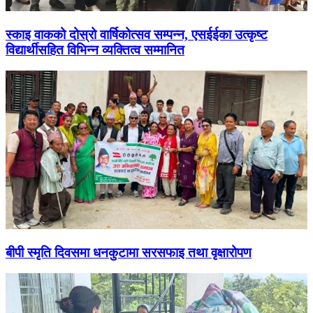
स्काइ वाकको दोस्रो वार्षिकोत्सव सम्पन्न, एसईईका उत्कृष्ट
विद्यार्थीसहित विभिन्न व्यक्तित्व सम्मानित
बीपी स्मृति दिवसमा धनकुटामा सरसफाइ तथा वृक्षारोपण