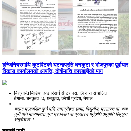
इन्जिनियरमाथि कुटपिटको घटनाप्रति धनकुटा र भोजपुरका पूर्वाधार
विकास कार्यालयको आपत्ति, दोषीमाथि कारबाहीको माग
बिश्रान्ति मिडिया एण्ड रिसर्च सेन्टर प्रा. लि द्वारा संचालित
ठेगाना: धनकुटा -७, धनकुटा, कोशी प्रदेश, नेपाल
यसमा प्रकाशित कुनै पनि सामग्रीहरू छापा, विद्युतीय, प्रसारण वा अन्य
कुनै पनि माध्यमबाट पुनः प्रकाशन वा प्रसारण गर्नुअघि अनुमति लिनुहुन
अनुरोध छ ।
हुलाकी पाटी