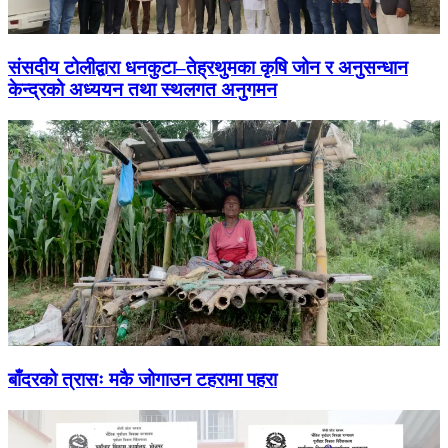
संसदीय टोलीद्वारा धनकुटा–तेह्रथुमका कृषि जोन र अनुसन्धान
केन्द्रको अध्ययन तथा स्थलगत अनुगमन
बाँदरको त्रासः मकै जोगाउन टहरामा पहरा