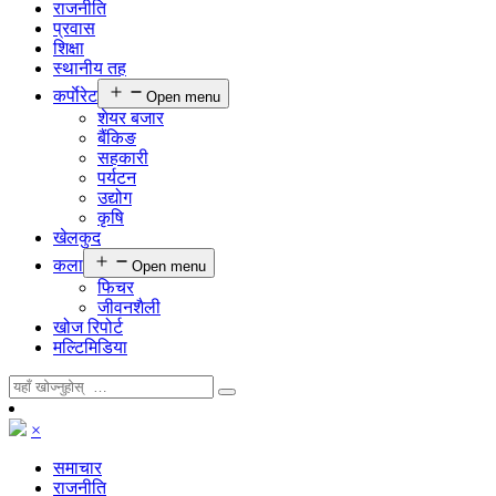
राजनीति
प्रवास
शिक्षा
स्थानीय तह
कर्पाेरेट
Open menu
शेयर बजार
बैंकिङ
सहकारी
पर्यटन
उद्योग
कृषि
खेलकुद
कला
Open menu
फिचर
जीवनशैली
खोज रिपोर्ट
मल्टिमिडिया
×
समाचार
राजनीति