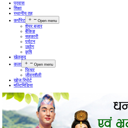
प्रवास
शिक्षा
स्थानीय तह
कर्पाेरेट
Open menu
शेयर बजार
बैंकिङ
सहकारी
पर्यटन
उद्योग
कृषि
खेलकुद
कला
Open menu
फिचर
जीवनशैली
खोज रिपोर्ट
मल्टिमिडिया