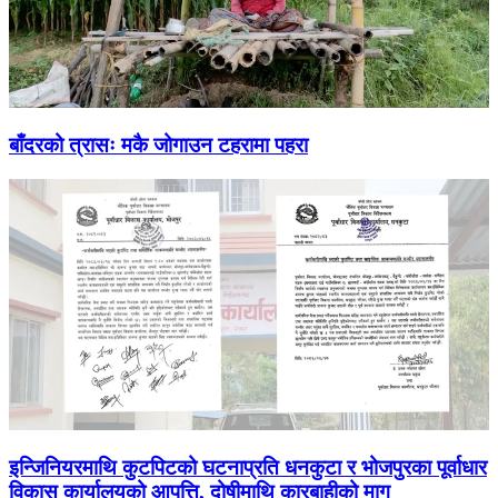
बाँदरको त्रासः मकै जोगाउन टहरामा पहरा
इन्जिनियरमाथि कुटपिटको घटनाप्रति धनकुटा र भोजपुरका पूर्वाधार
विकास कार्यालयको आपत्ति, दोषीमाथि कारबाहीको माग