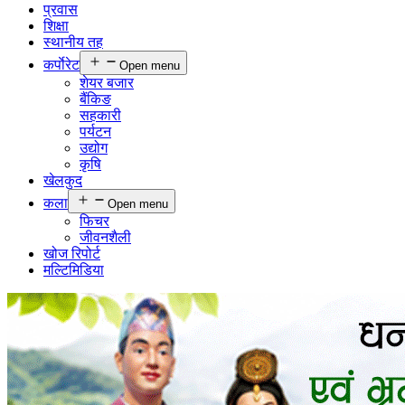
प्रवास
शिक्षा
स्थानीय तह
कर्पाेरेट
Open menu
शेयर बजार
बैंकिङ
सहकारी
पर्यटन
उद्योग
कृषि
खेलकुद
कला
Open menu
फिचर
जीवनशैली
खोज रिपोर्ट
मल्टिमिडिया