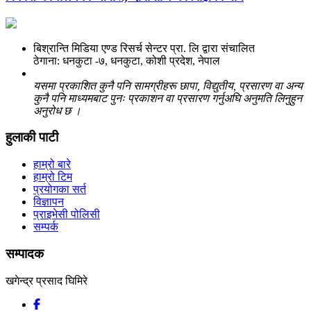
बिश्रान्ति मिडिया एण्ड रिसर्च सेन्टर प्रा. लि द्वारा संचालित
ठेगाना: धनकुटा -७, धनकुटा, कोशी प्रदेश, नेपाल
यसमा प्रकाशित कुनै पनि सामग्रीहरू छापा, विद्युतीय, प्रसारण वा अन्य
कुनै पनि माध्यमबाट पुनः प्रकाशन वा प्रसारण गर्नुअघि अनुमति लिनुहुन
अनुरोध छ ।
हुलाकी पाटी
हाम्रो बारे
हाम्रो टिम
प्रयोगका सर्त
विज्ञापन
प्राइभेसी पोलिसी
सम्पर्क
सम्पादक
खगेन्द्र प्रसाद घिमिरे