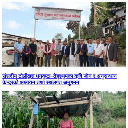
संसदीय टोलीद्वारा धनकुटा–तेह्रथुमका कृषि जोन र अनुसन्धान
केन्द्रको अध्ययन तथा स्थलगत अनुगमन