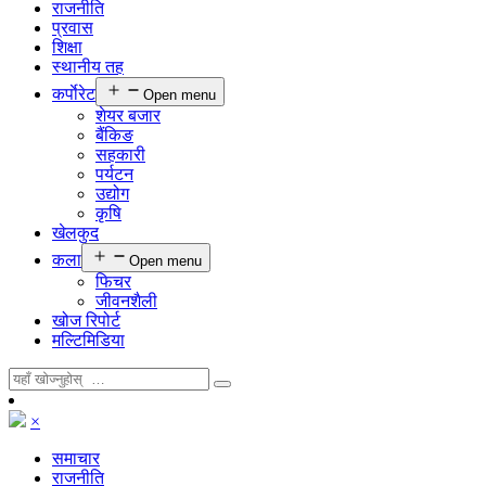
राजनीति
प्रवास
शिक्षा
स्थानीय तह
कर्पाेरेट
Open menu
शेयर बजार
बैंकिङ
सहकारी
पर्यटन
उद्योग
कृषि
खेलकुद
कला
Open menu
फिचर
जीवनशैली
खोज रिपोर्ट
मल्टिमिडिया
×
समाचार
राजनीति