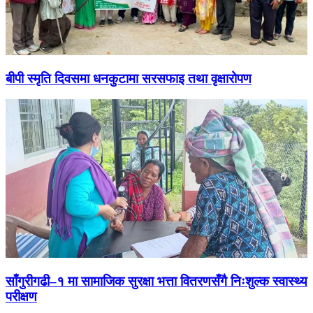
बीपी स्मृति दिवसमा धनकुटामा सरसफाइ तथा वृक्षारोपण
साँगुरीगढी–१ मा सामाजिक सुरक्षा भत्ता वितरणसँगै निःशुल्क स्वास्थ्य
परीक्षण