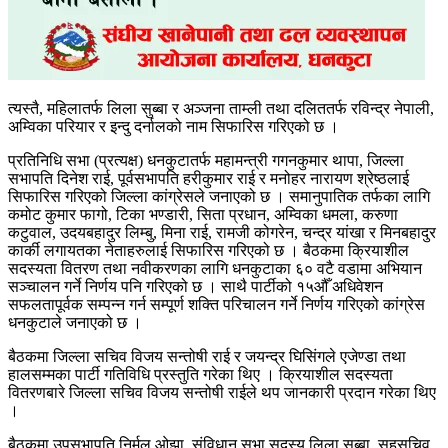
त्यस्तै, महिलातर्फ लिला सुब्बा र अञ्जना ताम्ली तथा दलिततर्फ रविन्द्र नेपाली,
अम्विका परियार र इन्दु दर्नालको नाम सिफारिस गरिएको छ ।
प्रतिनिधि सभा (प्रत्यक्ष) धनकुटातर्फ महामन्त्री गगनकुमार थापा, जिल्ला
सभापति दिनेश राई, पूर्वसभापति हरीकुमार राई र मनोहर नारायण श्रेष्ठलाई
सिफारिस गरिएको जिल्ला कांग्रेसले जनाएको छ । समानुपातिक तर्फका लागि
कमोट कुमार फागो, टिका भण्डारी, सिता प्रधान, अम्विका धमला, करुणा
कटुवाल, उदयबहादुर लिम्बु, मिना राई, रामजी कोगरेन, चन्द्र यांखा र मिनबहादुर
कार्की लगायतका नेताहरुलाई सिफारिस गरिएको छ । बैठकमा क्रियाशील
सदस्यता वितरण तथा नवीकरणका लागि धनकुटाका ६० वटै वडामा अभियान
सञ्चालन गर्ने निर्णय पनि गरिएको छ । साथै पार्टीको १५औँ अधिवेशन
सफलतापूर्वक सम्पन्न गर्न सम्पूर्ण शक्ति परिचालन गर्ने निर्णय गरिएको कांग्रेस
धनकुटाले जनाएको छ ।
बैठकमा जिल्ला सचिव विजय सन्तोषी राई र जयन्द्र घिसिंगले एजेण्डा तथा
हालसम्मका पार्टी गतिविधि प्रस्तुति गरेका थिए । क्रियाशील सदस्यता
वितरणबारे जिल्ला सचिव विजय सन्तोषी राईले थप जानकारी प्रदान गरेका थिए
।
बैठकमा उपसभापति निर्मल ओझा, संविधान सभा सदस्य लिला सुब्बा, सहसचिव