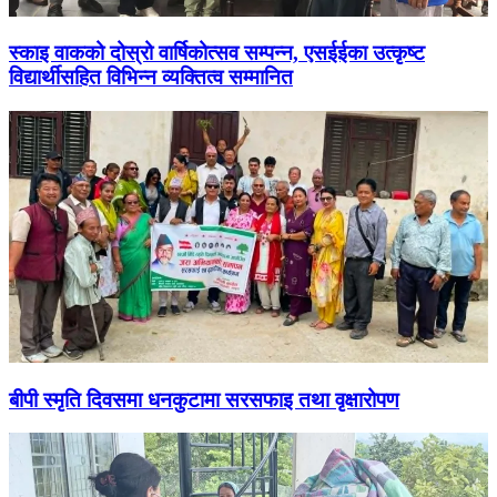
स्काइ वाकको दोस्रो वार्षिकोत्सव सम्पन्न, एसईईका उत्कृष्ट
विद्यार्थीसहित विभिन्न व्यक्तित्व सम्मानित
बीपी स्मृति दिवसमा धनकुटामा सरसफाइ तथा वृक्षारोपण