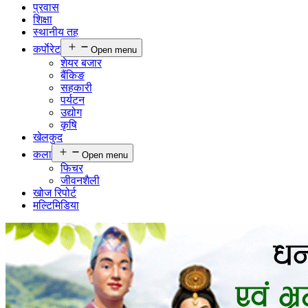
प्रवास
शिक्षा
स्थानीय तह
कर्पाेरेट
Open menu
शेयर बजार
बैंकिङ
सहकारी
पर्यटन
उद्योग
कृषि
खेलकुद
कला
Open menu
फिचर
जीवनशैली
खोज रिपोर्ट
मल्टिमिडिया