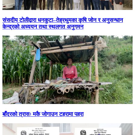
संसदीय टोलीद्वारा धनकुटा–तेह्रथुमका कृषि जोन र अनुसन्धान
केन्द्रको अध्ययन तथा स्थलगत अनुगमन
बाँदरको त्रासः मकै जोगाउन टहरामा पहरा