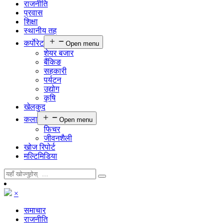
राजनीति
प्रवास
शिक्षा
स्थानीय तह
कर्पाेरेट
Open menu
शेयर बजार
बैंकिङ
सहकारी
पर्यटन
उद्योग
कृषि
खेलकुद
कला
Open menu
फिचर
जीवनशैली
खोज रिपोर्ट
मल्टिमिडिया
×
समाचार
राजनीति