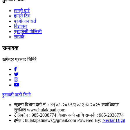
हाम्रो बारे
हाम्रो टिम
प्रयोगका सर्त
विज्ञापन
प्राइभेसी पोलिसी
सम्पर्क
सम्पादक
खगेन्द्र प्रसाद घिमिरे
हुलाकी पाटी टिभी
सूचना विभाग दर्ता नं. : ४९०८-२०८१/२०८२
© २०२५ सर्वाधिकार
सुरक्षित www.hulakipati.com
टेलिफोन : 985-2038774
विज्ञापनको लागि सम्पर्क : 985-2038774
इमेल :
hulakipatinews@gmail.com
Powered By:
Nectar Digit