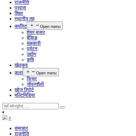
राजनीति
प्रवास
शिक्षा
स्थानीय तह
कर्पाेरेट
Open menu
शेयर बजार
बैंकिङ
सहकारी
पर्यटन
उद्योग
कृषि
खेलकुद
कला
Open menu
फिचर
जीवनशैली
खोज रिपोर्ट
मल्टिमिडिया
×
समाचार
राजनीति