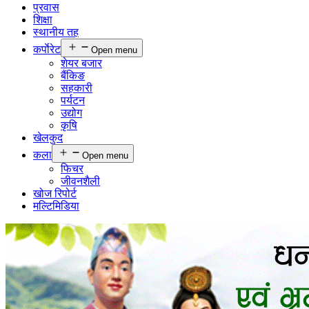
प्रवास
शिक्षा
स्थानीय तह
कर्पाेरेट
Open menu
शेयर बजार
बैंकिङ
सहकारी
पर्यटन
उद्योग
कृषि
खेलकुद
कला
Open menu
फिचर
जीवनशैली
खोज रिपोर्ट
मल्टिमिडिया