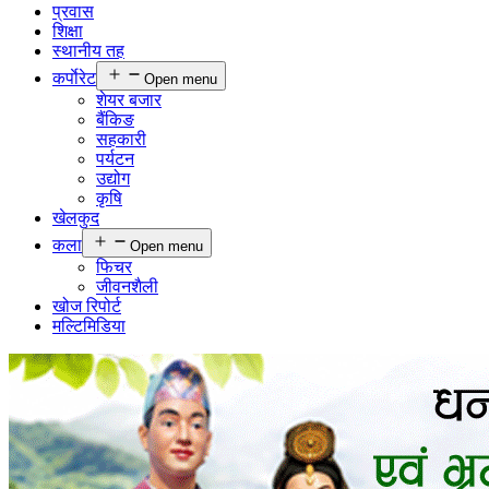
प्रवास
शिक्षा
स्थानीय तह
कर्पाेरेट
Open menu
शेयर बजार
बैंकिङ
सहकारी
पर्यटन
उद्योग
कृषि
खेलकुद
कला
Open menu
फिचर
जीवनशैली
खोज रिपोर्ट
मल्टिमिडिया