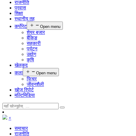
राजनीति
प्रवास
शिक्षा
स्थानीय तह
कर्पाेरेट
Open menu
शेयर बजार
बैंकिङ
सहकारी
पर्यटन
उद्योग
कृषि
खेलकुद
कला
Open menu
फिचर
जीवनशैली
खोज रिपोर्ट
मल्टिमिडिया
×
समाचार
राजनीति