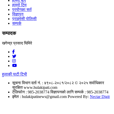
हाम्रो बारे
हाम्रो टिम
प्रयोगका सर्त
विज्ञापन
प्राइभेसी पोलिसी
सम्पर्क
सम्पादक
खगेन्द्र प्रसाद घिमिरे
हुलाकी पाटी टिभी
सूचना विभाग दर्ता नं. : ४९०८-२०८१/२०८२
© २०२५ सर्वाधिकार
सुरक्षित www.hulakipati.com
टेलिफोन : 985-2038774
विज्ञापनको लागि सम्पर्क : 985-2038774
इमेल :
hulakipatinews@gmail.com
Powered By:
Nectar Digit