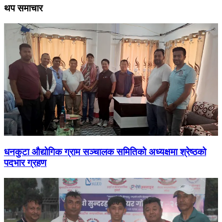
थप समाचार
धनकुटा औद्योगिक ग्राम सञ्चालक समितिको अध्यक्षमा श्रेष्ठको
पदभार ग्रहण