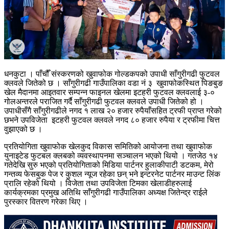
धनकुटा । पाँचौँ संस्करणको खुवाफोक गोल्डकपको उपाधी साँगुरीगढी फुटवल
क्लवले जितेको छ । साँगुरीगढी गाउँपालिका वडा नं ३ खुवाफोकस्थित पिङबुङ
खेल मैदानमा आइतवार सम्पन्न फाइनल खेलमा इटहरी फुटवल क्लवलाई ३-०
गोलअन्तरले पराजित गर्दै साँगुरीगढी फुटवल क्लवले उपाधी जितेको हो ।
उपाधीसँगै साँगुरीगढीले नगद १ लाख २० हजार रुपैयाँसहित ट्रफी प्राप्त गरेको
छभने उपविजेता इटहरी फुटवल क्लवले नगद ८० हजार रुपैया र ट्रफीमा चित्त
वुझाएको छ ।
प्रतियोगिता खुवाफोक खेलकुद विकास समितिको आयोजना तथा खुवाफोक
युनाइटेड फुटबल क्लबको व्यवस्थापनमा सञ्चालन भएको थियो । गतजेठ १४
गतेदेखि सुरु भएको प्रतियोगिताको मिडिया पार्टनर हुलाकीपाटी डटकम, मेरो
गन्तव्य फेसबुक पेज र कुशल न्यूज रहेका छन् भने इन्टरनेट पार्टनर माउन्ट लिंक
प्रालि रहेको थियो । विजेता तथा उपविजेता टिमका खेलाडीहरुलाई
कार्यक्रमका प्रमुख अतिथि साँगुरीगढी गाउँपालिका अध्यक्ष जितेन्द्र राईले
पुरस्कार वितरण गरेका थिए ।