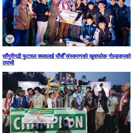
साँगुरीगढी फुटवल क्लवलाई पाँचौँ संस्करणको खुवाफोक गोल्डकपको
उपाधी