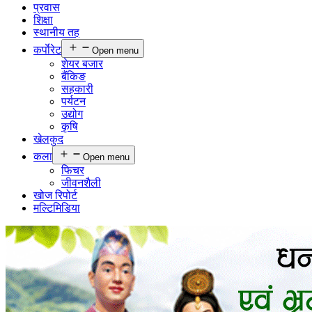
प्रवास
शिक्षा
स्थानीय तह
कर्पाेरेट
Open menu
शेयर बजार
बैंकिङ
सहकारी
पर्यटन
उद्योग
कृषि
खेलकुद
कला
Open menu
फिचर
जीवनशैली
खोज रिपोर्ट
मल्टिमिडिया