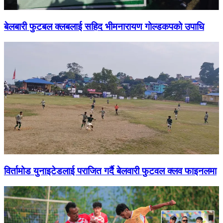
बेलबारी फुटबल क्लबलाई सहिद भीमनारायण गोल्डकपको उपाधि
विर्तामोड युनाइटेडलाई पराजित गर्दै बेलवारी फुटवल क्लव फाइनलमा