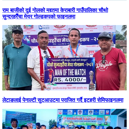
राम बाजीको दुई गोलको मद्दतमा केराबारी गाउँपालिका चौथो
सुन्दरहरैँचा मेयर गोल्डकपको फाइनलमा
लेटाङलाई पेनाल्टी सुटआउटमा पराजित गर्दै इटहरी सेमिफाइनलमा