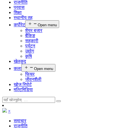
राजनीति
प्रवास
शिक्षा
स्थानीय तह
कर्पाेरेट
Open menu
शेयर बजार
बैंकिङ
सहकारी
पर्यटन
उद्योग
कृषि
खेलकुद
कला
Open menu
फिचर
जीवनशैली
खोज रिपोर्ट
मल्टिमिडिया
×
समाचार
राजनीति