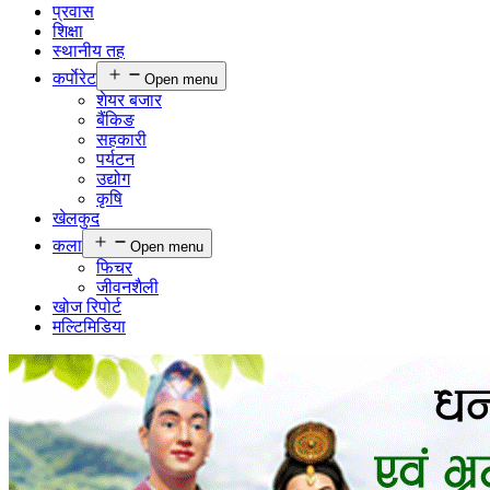
प्रवास
शिक्षा
स्थानीय तह
कर्पाेरेट
Open menu
शेयर बजार
बैंकिङ
सहकारी
पर्यटन
उद्योग
कृषि
खेलकुद
कला
Open menu
फिचर
जीवनशैली
खोज रिपोर्ट
मल्टिमिडिया