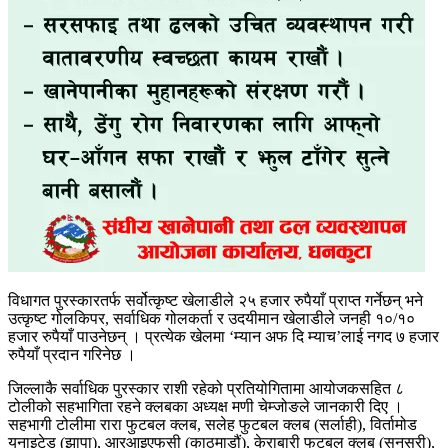
विधागत पुरस्कारतर्फ सर्वोत्कृष्ट खेलाडीले २५ हजार रुपैयाँ प्राप्त गर्नेछन् भने
उत्कृष्ट गोलकिपर, सर्वाधिक गोलकर्ता र उदयीमान खेलाडीले जनही १०/१०
हजार रुपैयाँ पाउनेछन् । प्रत्येक खेलमा ‘म्यान अफ दि म्याच’लाई नगद ७ हजार
रुपैयाँ प्रदान गरिनेछ ।
जिल्लाकै सर्वाधिक पुरस्कार राशी रहेको प्रतियोगितामा आयोजकसहित ८
टोलीको सहभागिता रहने क्लबका अध्यक्ष मणी चेम्जोङले जानकारी दिए ।
सहभागी टोलीमा रारा फुटबल क्लब, सलेह फुटबल क्लब (सर्लाही), विर्तामोड
युनाइटेड (झापा), आरआइएफसी (काठमाडौं), केराबारी फुटबल क्लब (सुनसरी),