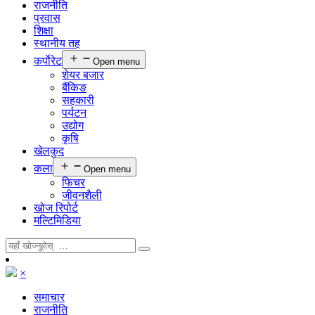
राजनीति
प्रवास
शिक्षा
स्थानीय तह
कर्पाेरेट
Open menu
शेयर बजार
बैंकिङ
सहकारी
पर्यटन
उद्योग
कृषि
खेलकुद
कला
Open menu
फिचर
जीवनशैली
खोज रिपोर्ट
मल्टिमिडिया
×
समाचार
राजनीति