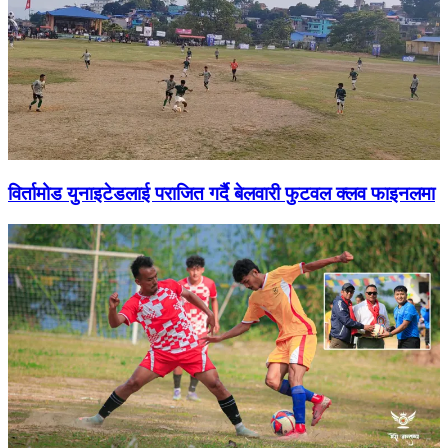
विर्तामोड युनाइटेडलाई पराजित गर्दै बेलवारी फुटवल क्लव फाइनलमा