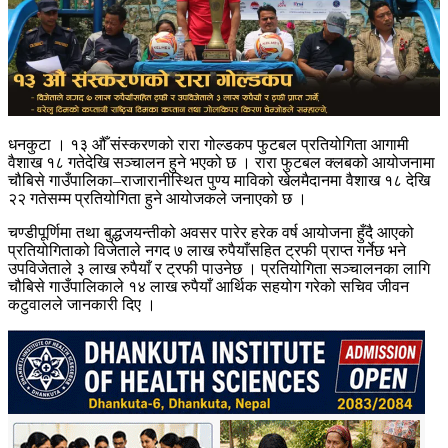
धनकुटा । १३ औँ संस्करणको रारा गोल्डकप फुटबल प्रतियोगिता आगामी
वैशाख १८ गतेदेखि सञ्चालन हुने भएको छ । रारा फुटबल क्लबको आयोजनामा
चौबिसे गाउँपालिका–राजारानीस्थित पुण्य माविको खेलमैदानमा वैशाख १८ देखि
२२ गतेसम्म प्रतियोगिता हुने आयोजकले जनाएको छ ।
चण्डीपूर्णिमा तथा बुद्धजयन्तीको अवसर पारेर हरेक वर्ष आयोजना हुँदै आएको
प्रतियोगिताको विजेताले नगद ७ लाख रुपैयाँसहित ट्रफी प्राप्त गर्नेछ भने
उपविजेताले ३ लाख रुपैयाँ र ट्रफी पाउनेछ । प्रतियोगिता सञ्चालनका लागि
चौबिसे गाउँपालिकाले १४ लाख रुपैयाँ आर्थिक सहयोग गरेको सचिव जीवन
कटुवालले जानकारी दिए ।