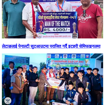
लेटाङलाई पेनाल्टी सुटआउटमा पराजित गर्दै इटहरी सेमिफाइनलमा