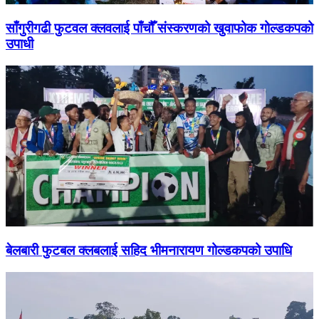
साँगुरीगढी फुटवल क्लवलाई पाँचौँ संस्करणको खुवाफोक गोल्डकपको
उपाधी
बेलबारी फुटबल क्लबलाई सहिद भीमनारायण गोल्डकपको उपाधि