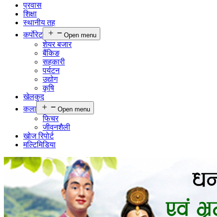
प्रवास
शिक्षा
स्थानीय तह
कर्पाेरेट
Open menu
शेयर बजार
बैंकिङ
सहकारी
पर्यटन
उद्योग
कृषि
खेलकुद
कला
Open menu
फिचर
जीवनशैली
खोज रिपोर्ट
मल्टिमिडिया