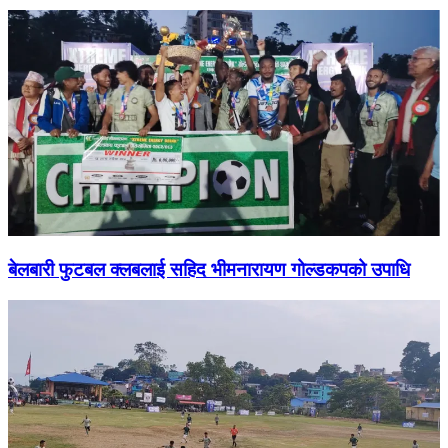
बेलबारी फुटबल क्लबलाई सहिद भीमनारायण गोल्डकपको उपाधि