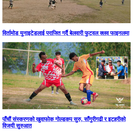
विर्तामोड युनाइटेडलाई पराजित गर्दै बेलवारी फुटवल क्लव फाइनलमा
पाँचाैं संस्करणको खुवाफोक गोल्डकप सुरु, साँगुरीगढी र इटहरीको
विजयी सुरुआत