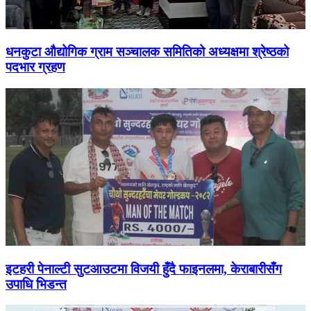
धनकुटा औद्योगिक ग्राम सञ्चालक समितिको अध्यक्षमा श्रेष्ठको
पदभार ग्रहण
इटहरी पेनाल्टी सुटआउटमा विजयी हुँदै फाइनलमा, केराबारीसँग
उपाधि भिडन्त