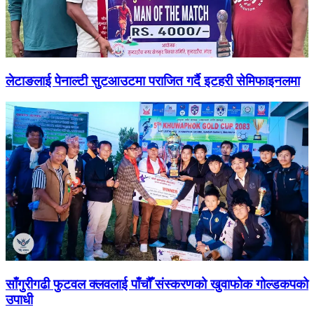
लेटाङलाई पेनाल्टी सुटआउटमा पराजित गर्दै इटहरी सेमिफाइनलमा
साँगुरीगढी फुटवल क्लवलाई पाँचौँ संस्करणको खुवाफोक गोल्डकपको
उपाधी