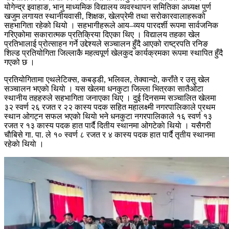
योगेन्द्र इवाहाङ, भानु माध्यमिक विद्यालय व्यवस्थापन समितिका अध्यक्ष पुर्ण
खजुम
लगायत स्थानीयवासी, शिक्षक, खेलप्रेमी तथा सरोकारवालाहरूको
सहभागिता रहेको थियो । सहभागीहरूले आय–व्यय पारदर्शी रूपमा सार्वजनिक
गरिएकोमा सकारात्मक प्रतिक्रिया दिएका थिए । विद्यालय तहका खेल
प्रतिभालाई प्रोत्साहन गर्ने उद्देश्यले सञ्चालन हुँदै आएको राष्ट्रपति रनिङ
शिल्ड प्रतियोगिता जिल्लाकै महत्वपूर्ण खेलकुद कार्यक्रमका रूपमा स्थापित हुँदै
गएको छ ।
प्रतियोगितामा एथलेटिक्स, कबड्डी, भलिवल, तेक्वान्दाे, कराँते र उसु खेल
सञ्चालन भएकाे थियाे । यस खेलमा धनकुटा जिल्ला भित्रका सातैओटा
स्थानीय तहहरुले सहभागिता जनाएका थिए । दुई दिनसम्म सञ्चालित खेलमा
३२ स्वर्ण २६ रजत र २२ कास्य पदक सहित महालक्ष्मी नगरपालिकाले प्रथम
स्थान ओगट्न सफल भएकाे थियाे भने धनकुटा नगरपालिकाले १६ स्वर्ण १३
रजत र १३ कास्य पदक हात पार्दै दितीय स्थानमा ओगटेकाे थियाे । यसैगरी
चाैबिसे गा. पा. ले १० स्वर्ण ८ रजत र ४ कास्य पदक हात पार्दै तृतीय स्थानमा
रहेकाे थियाे ।