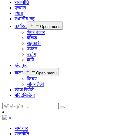
राजनीति
प्रवास
शिक्षा
स्थानीय तह
कर्पाेरेट
Open menu
शेयर बजार
बैंकिङ
सहकारी
पर्यटन
उद्योग
कृषि
खेलकुद
कला
Open menu
फिचर
जीवनशैली
खोज रिपोर्ट
मल्टिमिडिया
×
समाचार
राजनीति