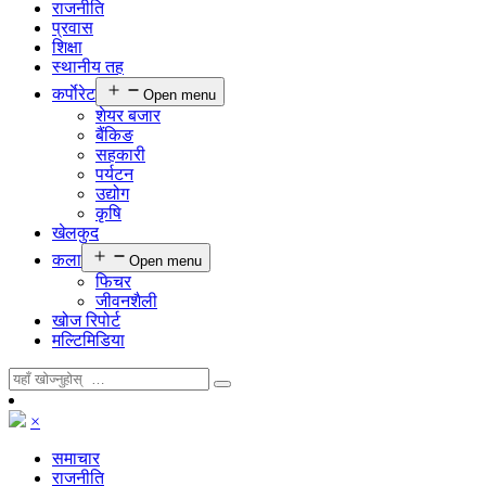
राजनीति
प्रवास
शिक्षा
स्थानीय तह
कर्पाेरेट
Open menu
शेयर बजार
बैंकिङ
सहकारी
पर्यटन
उद्योग
कृषि
खेलकुद
कला
Open menu
फिचर
जीवनशैली
खोज रिपोर्ट
मल्टिमिडिया
×
समाचार
राजनीति