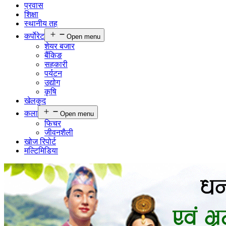
प्रवास
शिक्षा
स्थानीय तह
कर्पाेरेट
Open menu
शेयर बजार
बैंकिङ
सहकारी
पर्यटन
उद्योग
कृषि
खेलकुद
कला
Open menu
फिचर
जीवनशैली
खोज रिपोर्ट
मल्टिमिडिया