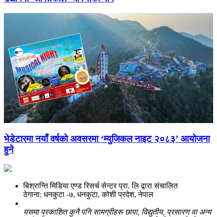
भेडेटारमा नयाँ वर्षको अवसरमा ‘म्युजिकल नाइट २०८३’ आयोजना
हुने
बिश्रान्ति मिडिया एण्ड रिसर्च सेन्टर प्रा. लि द्वारा संचालित
ठेगाना: धनकुटा -७, धनकुटा, कोशी प्रदेश, नेपाल
यसमा प्रकाशित कुनै पनि सामग्रीहरू छापा, विद्युतीय, प्रसारण वा अन्य