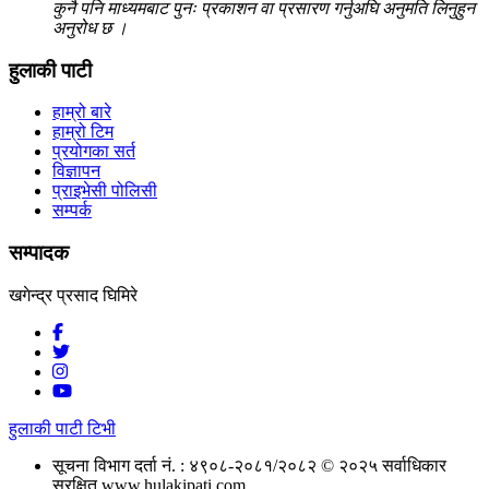
कुनै पनि माध्यमबाट पुनः प्रकाशन वा प्रसारण गर्नुअघि अनुमति लिनुहुन
अनुरोध छ ।
हुलाकी पाटी
हाम्रो बारे
हाम्रो टिम
प्रयोगका सर्त
विज्ञापन
प्राइभेसी पोलिसी
सम्पर्क
सम्पादक
खगेन्द्र प्रसाद घिमिरे
हुलाकी पाटी टिभी
सूचना विभाग दर्ता नं. : ४९०८-२०८१/२०८२
© २०२५ सर्वाधिकार
सुरक्षित www.hulakipati.com