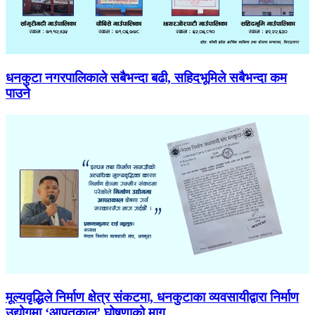
धनकुटा नगरपालिकाले सबैभन्दा बढी, सहिदभूमिले सबैभन्दा कम
पाउने
मूल्यवृद्धिले निर्माण क्षेत्र संकटमा, धनकुटाका व्यवसायीद्वारा निर्माण
उद्योगमा ‘आपतकाल’ घोषणाको माग