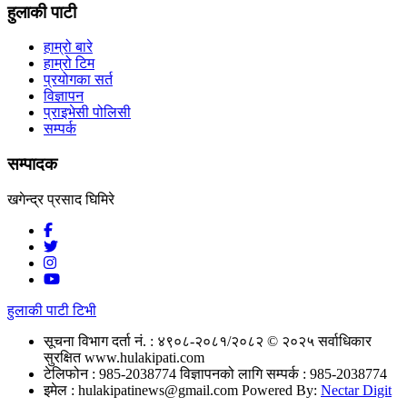
हुलाकी पाटी
हाम्रो बारे
हाम्रो टिम
प्रयोगका सर्त
विज्ञापन
प्राइभेसी पोलिसी
सम्पर्क
सम्पादक
खगेन्द्र प्रसाद घिमिरे
हुलाकी पाटी टिभी
सूचना विभाग दर्ता नं. : ४९०८-२०८१/२०८२
© २०२५ सर्वाधिकार
सुरक्षित www.hulakipati.com
टेलिफोन : 985-2038774
विज्ञापनको लागि सम्पर्क : 985-2038774
इमेल :
hulakipatinews@gmail.com
Powered By:
Nectar Digit