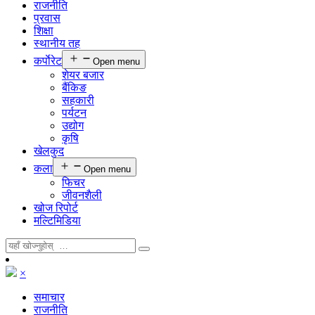
राजनीति
प्रवास
शिक्षा
स्थानीय तह
कर्पाेरेट
Open menu
शेयर बजार
बैंकिङ
सहकारी
पर्यटन
उद्योग
कृषि
खेलकुद
कला
Open menu
फिचर
जीवनशैली
खोज रिपोर्ट
मल्टिमिडिया
×
समाचार
राजनीति