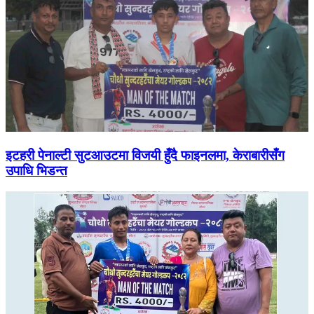
इटहरी पेनाल्टी सुटआउटमा विजयी हुँदै फाइनलमा, केराबारीसँग
उपाधि भिडन्त