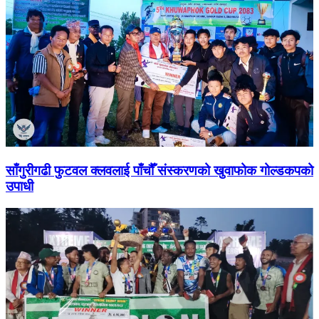
साँगुरीगढी फुटवल क्लवलाई पाँचौँ संस्करणको खुवाफोक गोल्डकपको
उपाधी