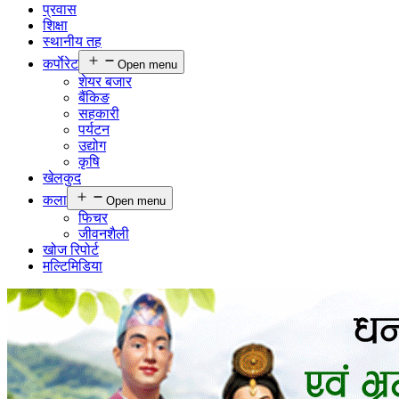
प्रवास
शिक्षा
स्थानीय तह
कर्पाेरेट
Open menu
शेयर बजार
बैंकिङ
सहकारी
पर्यटन
उद्योग
कृषि
खेलकुद
कला
Open menu
फिचर
जीवनशैली
खोज रिपोर्ट
मल्टिमिडिया