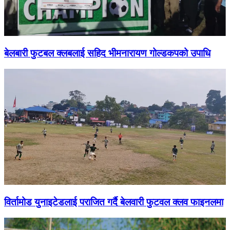
बेलबारी फुटबल क्लबलाई सहिद भीमनारायण गोल्डकपको उपाधि
विर्तामोड युनाइटेडलाई पराजित गर्दै बेलवारी फुटवल क्लव फाइनलमा