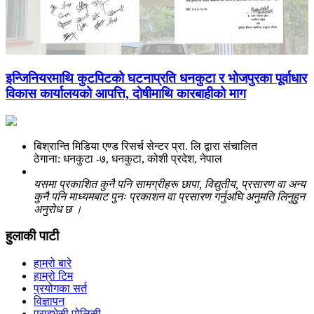
इन्जिनियरमाथि कुटपिटको घटनाप्रति धनकुटा र भोजपुरका पूर्वाधार
विकास कार्यालयको आपत्ति, दोषीमाथि कारबाहीको माग
बिश्रान्ति मिडिया एण्ड रिसर्च सेन्टर प्रा. लि द्वारा संचालित
ठेगाना: धनकुटा -७, धनकुटा, कोशी प्रदेश, नेपाल
यसमा प्रकाशित कुनै पनि सामग्रीहरू छापा, विद्युतीय, प्रसारण वा अन्य
कुनै पनि माध्यमबाट पुनः प्रकाशन वा प्रसारण गर्नुअघि अनुमति लिनुहुन
अनुरोध छ ।
हुलाकी पाटी
हाम्रो बारे
हाम्रो टिम
प्रयोगका सर्त
विज्ञापन
प्राइभेसी पोलिसी