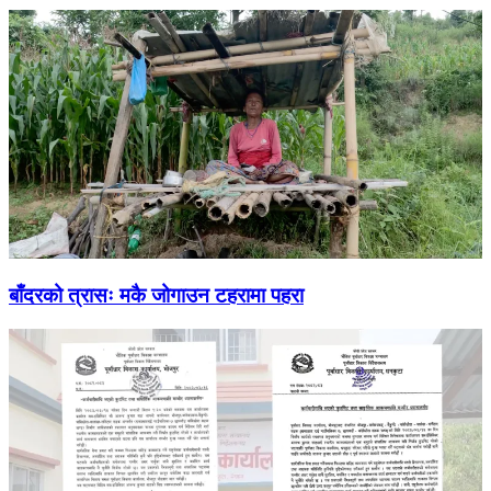
बाँदरको त्रासः मकै जोगाउन टहरामा पहरा