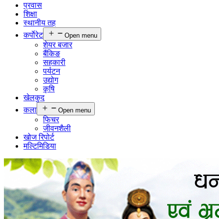
प्रवास
शिक्षा
स्थानीय तह
कर्पाेरेट
Open menu
शेयर बजार
बैंकिङ
सहकारी
पर्यटन
उद्योग
कृषि
खेलकुद
कला
Open menu
फिचर
जीवनशैली
खोज रिपोर्ट
मल्टिमिडिया