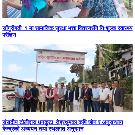
साँगुरीगढी–१ मा सामाजिक सुरक्षा भत्ता वितरणसँगै निःशुल्क स्वास्थ्य
परीक्षण
संसदीय टोलीद्वारा धनकुटा–तेह्रथुमका कृषि जोन र अनुसन्धान
केन्द्रको अध्ययन तथा स्थलगत अनुगमन