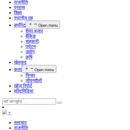
राजनीति
प्रवास
शिक्षा
स्थानीय तह
कर्पाेरेट
Open menu
शेयर बजार
बैंकिङ
सहकारी
पर्यटन
उद्योग
कृषि
खेलकुद
कला
Open menu
फिचर
जीवनशैली
खोज रिपोर्ट
मल्टिमिडिया
×
समाचार
राजनीति